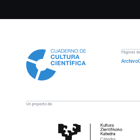
Información
Páginas del
Archivo
Un proyecto de:
Cátedra
de
Cultura
Científica