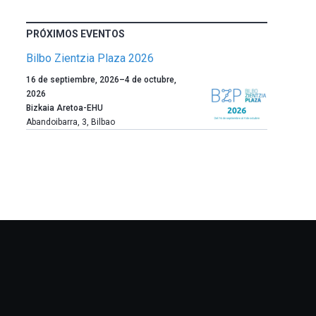
PRÓXIMOS EVENTOS
Bilbo Zientzia Plaza 2026
Un
16 de septiembre, 2026
–
4 de octubre,
año
2026
más,
Bizkaia Aretoa-EHU
Bilbao
Abandoibarra, 3
,
Bilbao
dará
la
bienvenida
al
otoño
con
la
celebración
de
la
novena
edición
de