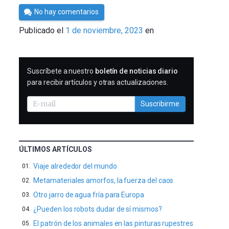
Por
No hay comentarios
César
Publicado el
1 de noviembre, 2023
en
Tomé
SUSCRIBIRME
Suscríbete a nuestro
boletín de noticias diario
para recibir artículos y otras actualizaciones.
Suscribirme
ÚLTIMOS ARTÍCULOS
Viaje alrededor del mundo
Metamateriales amorfos, la fuerza del caos
Otro jarro de agua fría para Europa
¿Pueden los robots dudar de sí mismos?
El patrón de los animales en las pinturas rupestres