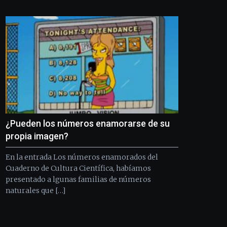
Bilbo
Zientzia
Plaza
(BZP),
un
festival
que
llenará
la
ciudad
de
monólogos,
¿Pueden los números enamorarse de su
exposiciones,
conferencias,
propia imagen?
docufórums
y
En la entrada Los números enamorados del
espectáculos
Cuaderno de Cultura Científica, habíamos
de
presentado a lgunas familias de números
ciencia
naturales que […]
del
16
de
septiembre