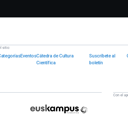
 sitio:
Categorías
Eventos
Cátedra de Cultura
Suscríbete al
Científica
boletín
Con el ap
Euskampus
Fundazioa