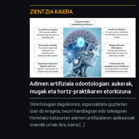
Otros
proyectos
ZIENTZIA KAIERA
Adimen artifiziala odontologian: aukerak,
mugak eta hortz-praktikaren etorkizuna
Odontologiari dagokionez, espezialitate guztietan
izan du eragina, neurri handiagoan edo txikiagoan.
Horietako batzuetan adimen artifizialaren aplikazioak
oraindik urriak dira, baina [...]