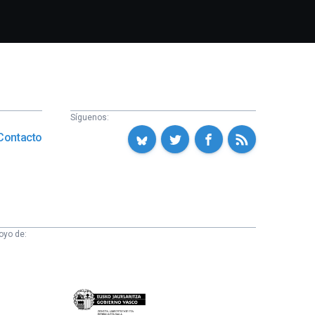
Síguenos:
Contacto
oyo de:
Eusko
Jaurlaritza