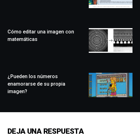
de
Bilbo
Zientzia
Plaza
(BZP),
Cómo editar una imagen con
un
festival
matemáticas
que
llenará
la
ciudad
de
monólogos,
¿Pueden los números
exposiciones,
enamorarse de su propia
conferencias,
imagen?
docufórums
y
espectáculos
de
ciencia
del
DEJA UNA RESPUESTA
16
de