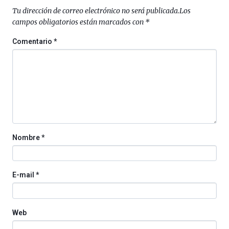
septiembre
Tu dirección de correo electrónico no será publicada.
Los
al
campos obligatorios están marcados con
*
4
de
Comentario
*
octubre.
La
iniciativa,
organizada
por
la
Cátedra…
Nombre
*
E-mail
*
Web