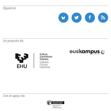
Síguenos:
Un proyecto de:
Cátedra
Euskampus
de
Fundazioa
Cultura
Científica
de
la
UPV/EHU
Con el apoyo de:
Eusko
Jaurlaritza