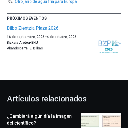
Otro jarro de agua fría para Europa
PRÓXIMOS EVENTOS
Bilbo Zientzia Plaza 2026
Un
16 de septiembre, 2026
–
4 de octubre, 2026
año
Bizkaia Aretoa-EHU
más,
Abandoibarra, 3
,
Bilbao
Bilbao
dará
la
bienvenida
al
otoño
con
la
Artículos relacionados
celebración
de
la
¿Cambiará algún día la imagen
novena
edición
del científico?