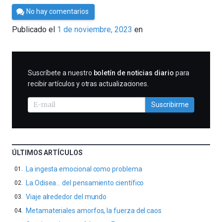
Por
No hay comentarios
César
Publicado el
1 de noviembre, 2023
en
Tomé
SUSCRIBIRME
Suscríbete a nuestro
boletín de noticias diario
para
recibir artículos y otras actualizaciones.
Suscribirme
ÚLTIMOS ARTÍCULOS
La ingesta emocional como problema
La Odisea… del pensamiento científico
Viaje alrededor del mundo
Metamateriales amorfos, la fuerza del caos