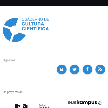
Información
Síguenos:
Un proyecto de:
Cátedra
Euskampus
de
Fundazioa