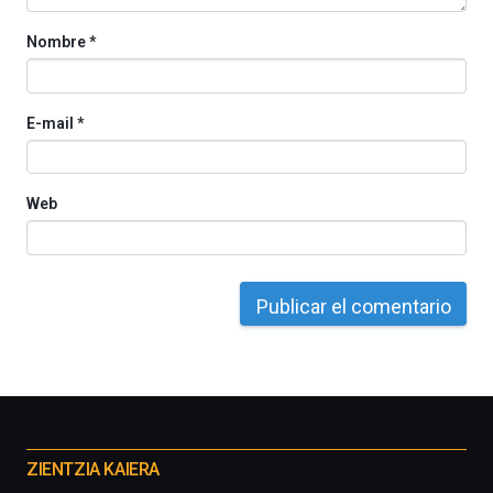
Nombre
*
E-mail
*
Web
Otros
proyectos
ZIENTZIA KAIERA