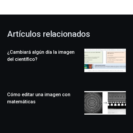
bienvenida
al
otoño
con
la
Artículos relacionados
celebración
de
la
¿Cambiará algún día la imagen
novena
edición
del científico?
de
Bilbo
Zientzia
Plaza
(BZP),
Cómo editar una imagen con
un
festival
matemáticas
que
llenará
la
ciudad
de