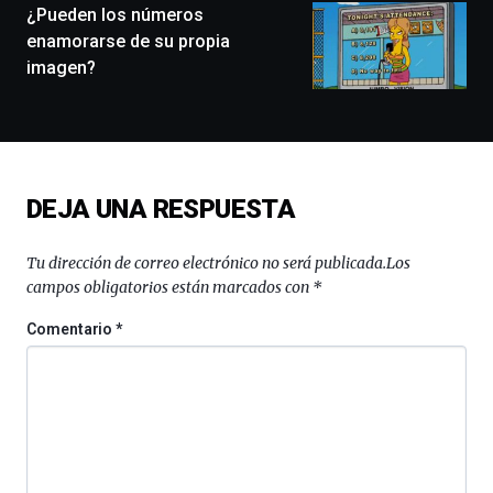
monólogos,
¿Pueden los números
exposiciones,
enamorarse de su propia
conferencias,
imagen?
docufórums
y
espectáculos
de
ciencia
del
DEJA UNA RESPUESTA
16
de
septiembre
Tu dirección de correo electrónico no será publicada.
Los
al
campos obligatorios están marcados con
*
4
de
Comentario
*
octubre.
La
iniciativa,
organizada
por
la
Cátedra…