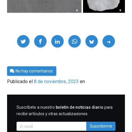
Compartir
Por
No hay comentarios
César
Publicado el
8 de noviembre, 2023
en
Tomé
SUSCRIBIRME
Suscríbete a nuestro
boletín de noticias diario
para
recibir artículos y otras actualizaciones.
Suscribirme