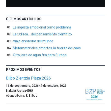
ÚLTIMOS ARTÍCULOS
La ingesta emocional como problema
La Odisea… del pensamiento científico
Viaje alrededor del mundo
Metamateriales amorfos, la fuerza del caos
Otro jarro de agua fría para Europa
PRÓXIMOS EVENTOS
Bilbo Zientzia Plaza 2026
Un
16 de septiembre, 2026
–
4 de octubre, 2026
año
Bizkaia Aretoa-EHU
más,
Abandoibarra, 3
,
Bilbao
Bilbao
dará
la