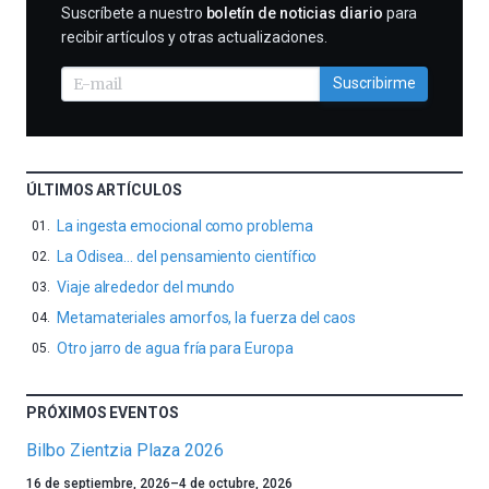
SUSCRIBIRME
Suscríbete a nuestro
boletín de noticias diario
para
recibir artículos y otras actualizaciones.
Suscribirme
ÚLTIMOS ARTÍCULOS
La ingesta emocional como problema
La Odisea… del pensamiento científico
Viaje alrededor del mundo
Metamateriales amorfos, la fuerza del caos
Otro jarro de agua fría para Europa
PRÓXIMOS EVENTOS
Bilbo Zientzia Plaza 2026
Un
16 de septiembre, 2026
–
4 de octubre, 2026