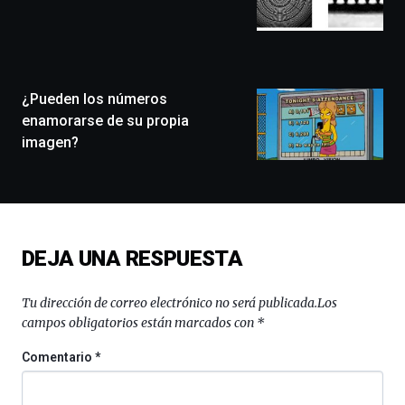
que
llenará
la
ciudad
de
monólogos,
¿Pueden los números
exposiciones,
enamorarse de su propia
conferencias,
imagen?
docufórums
y
espectáculos
de
ciencia
del
DEJA UNA RESPUESTA
16
de
septiembre
Tu dirección de correo electrónico no será publicada.
Los
al
campos obligatorios están marcados con
*
4
de
Comentario
*
octubre.
La
iniciativa,