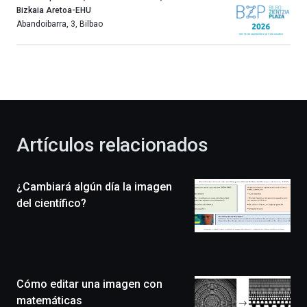
año
Bizkaia Aretoa-EHU
más,
Abandoibarra, 3
,
Bilbao
Bilbao
dará
la
bienvenida
al
otoño
con
la
Artículos relacionados
celebración
de
la
¿Cambiará algún día la imagen
novena
edición
del científico?
de
Bilbo
Zientzia
Plaza
(BZP),
Cómo editar una imagen con
un
festival
matemáticas