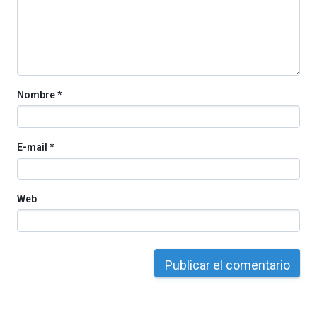
organizada
por
la
Cátedra…
Nombre
*
E-mail
*
Web