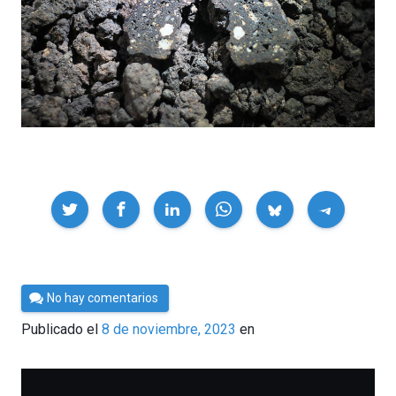
Compartir
Por
No hay comentarios
César
Publicado el
8 de noviembre, 2023
en
Tomé