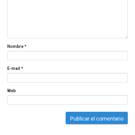
iniciativa,
organizada
por
la
Cátedra…
Nombre
*
E-mail
*
Web