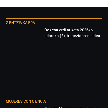
Otros
proyectos
ZIENTZIA KAIERA
Dozena erdi ariketa 2026ko
udarako (2): trapezioaren aldea
MUJERES CON CIENCIA