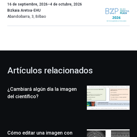
Un
16 de septiembre, 2026
–
4 de octubre, 2026
año
Bizkaia Aretoa-EHU
más,
Abandoibarra, 3
,
Bilbao
Bilbao
dará
la
bienvenida
al
otoño
con
la
Artículos relacionados
celebración
de
la
¿Cambiará algún día la imagen
novena
edición
del científico?
de
Bilbo
Zientzia
Plaza
(BZP),
Cómo editar una imagen con
un