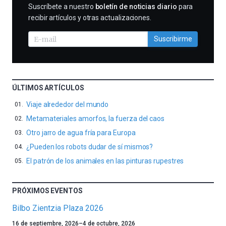
SUSCRIBIRME
Suscríbete a nuestro
boletín de noticias diario
para
recibir artículos y otras actualizaciones.
Suscribirme
ÚLTIMOS ARTÍCULOS
Viaje alrededor del mundo
Metamateriales amorfos, la fuerza del caos
Otro jarro de agua fría para Europa
¿Pueden los robots dudar de sí mismos?
El patrón de los animales en las pinturas rupestres
PRÓXIMOS EVENTOS
Bilbo Zientzia Plaza 2026
Un
16 de septiembre, 2026
–
4 de octubre, 2026