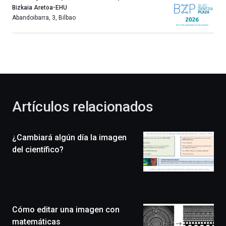
año
Bizkaia Aretoa-EHU
más,
Abandoibarra, 3
,
Bilbao
Bilbao
dará
la
bienvenida
al
otoño
con
la
Artículos relacionados
celebración
de
la
¿Cambiará algún día la imagen
novena
edición
del científico?
de
Bilbo
Zientzia
Plaza
(BZP),
Cómo editar una imagen con
un
festival
matemáticas