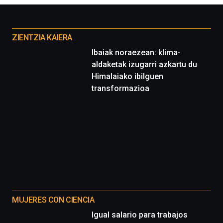
Otros
proyectos
ZIENTZIA KAIERA
Ibaiak noraezean: klima-
aldaketak izugarri azkartu du
Himalaiako ibilguen
transformazioa
MUJERES CON CIENCIA
Igual salario para trabajos