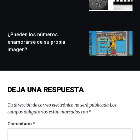
que
llenará
la
ciudad
de
monólogos,
¿Pueden los números
exposiciones,
enamorarse de su propia
conferencias,
imagen?
docufórums
y
espectáculos
de
ciencia
del
DEJA UNA RESPUESTA
16
de
septiembre
Tu dirección de correo electrónico no será publicada.
Los
al
campos obligatorios están marcados con
*
4
de
Comentario
*
octubre.
La
iniciativa,