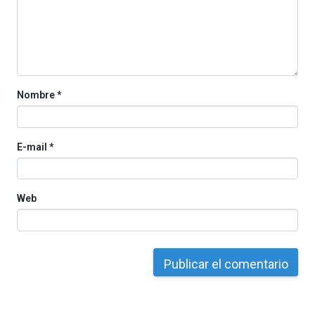
organizada
por
la
Cátedra…
Nombre
*
E-mail
*
Web