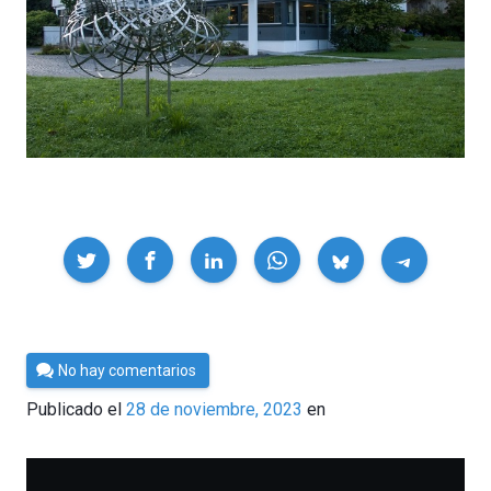
Compartir
Por
No hay comentarios
César
Publicado el
28 de noviembre, 2023
en
Tomé