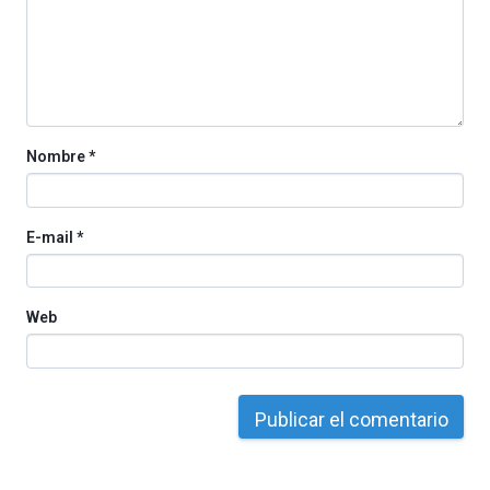
iniciativa,
organizada
por
la
Cátedra…
Nombre
*
E-mail
*
Web