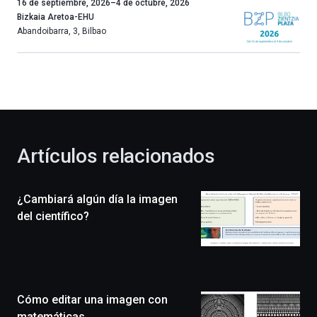
Un
16 de septiembre, 2026
–
4 de octubre, 2026
año
Bizkaia Aretoa-EHU
más,
Abandoibarra, 3
,
Bilbao
Bilbao
dará
la
bienvenida
al
otoño
con
la
Artículos relacionados
celebración
de
la
¿Cambiará algún día la imagen
novena
edición
del científico?
de
Bilbo
Zientzia
Plaza
(BZP),
Cómo editar una imagen con
un
festival
matemáticas