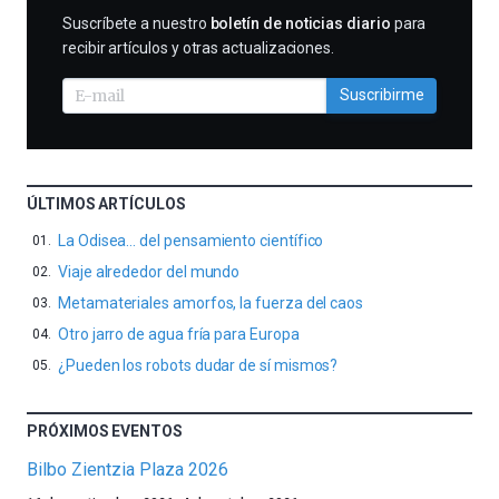
SUSCRIBIRME
Suscríbete a nuestro
boletín de noticias diario
para
recibir artículos y otras actualizaciones.
Suscribirme
ÚLTIMOS ARTÍCULOS
La Odisea… del pensamiento científico
Viaje alrededor del mundo
Metamateriales amorfos, la fuerza del caos
Otro jarro de agua fría para Europa
¿Pueden los robots dudar de sí mismos?
PRÓXIMOS EVENTOS
Bilbo Zientzia Plaza 2026