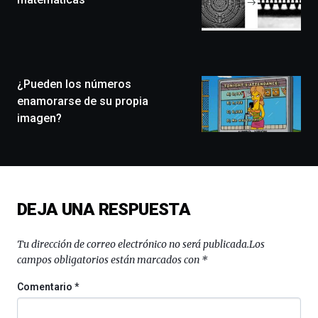
que
llenará
la
ciudad
de
monólogos,
¿Pueden los números
exposiciones,
enamorarse de su propia
conferencias,
imagen?
docufórums
y
espectáculos
de
ciencia
del
DEJA UNA RESPUESTA
16
de
septiembre
Tu dirección de correo electrónico no será publicada.
Los
al
campos obligatorios están marcados con
*
4
de
Comentario
*
octubre.
La