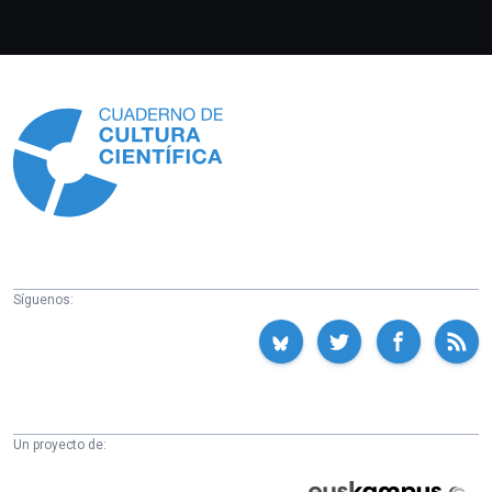
Información
Síguenos:
Un proyecto de:
Cátedra
Euskampus