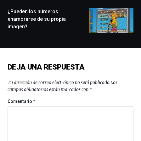
de
monólogos,
¿Pueden los números
exposiciones,
enamorarse de su propia
conferencias,
imagen?
docufórums
y
espectáculos
de
ciencia
del
DEJA UNA RESPUESTA
16
de
septiembre
Tu dirección de correo electrónico no será publicada.
Los
al
campos obligatorios están marcados con
*
4
de
Comentario
*
octubre.
La
iniciativa,
organizada
por
la