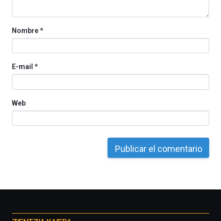
Cátedra…
Nombre
*
E-mail
*
Web
Otros