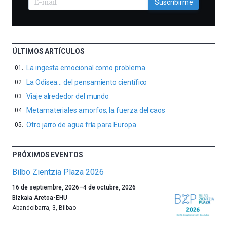
Suscribirme
ÚLTIMOS ARTÍCULOS
La ingesta emocional como problema
La Odisea… del pensamiento científico
Viaje alrededor del mundo
Metamateriales amorfos, la fuerza del caos
Otro jarro de agua fría para Europa
PRÓXIMOS EVENTOS
Bilbo Zientzia Plaza 2026
Un
16 de septiembre, 2026
–
4 de octubre, 2026
año
Bizkaia Aretoa-EHU
más,
Abandoibarra, 3
,
Bilbao
Bilbao