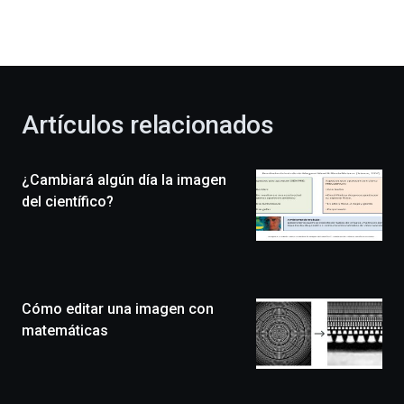
dará
la
bienvenida
al
otoño
con
la
Artículos relacionados
celebración
de
la
¿Cambiará algún día la imagen
novena
edición
del científico?
de
Bilbo
Zientzia
Plaza
(BZP),
Cómo editar una imagen con
un
festival
matemáticas
que
llenará
la
ciudad