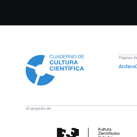
Información
Páginas del
Archivo
Un proyecto de:
Cátedra
de
Cultura