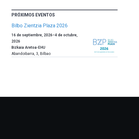
PRÓXIMOS EVENTOS
Bilbo Zientzia Plaza 2026
Un
16 de septiembre, 2026
–
4 de octubre,
año
2026
más,
Bizkaia Aretoa-EHU
Bilbao
Abandoibarra, 3
,
Bilbao
dará
la
bienvenida
al
otoño
con
la
celebración
de
la
novena
edición
de