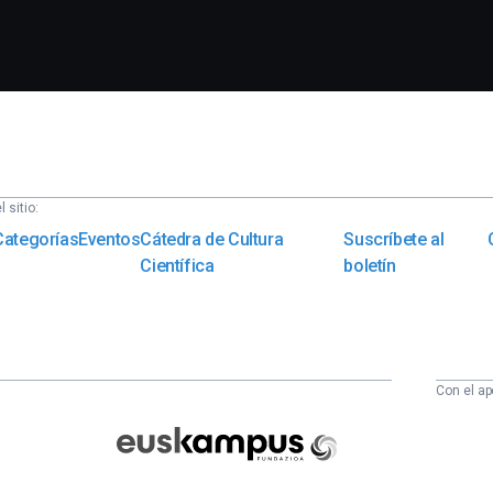
 sitio:
Categorías
Eventos
Cátedra de Cultura
Suscríbete al
Científica
boletín
Con el ap
Euskampus
Fundazioa