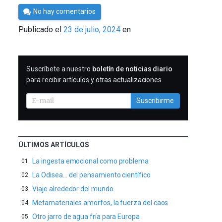
Por
No hay comentarios
César
Publicado el
23 de julio, 2024
en
Tomé
SUSCRIBIRME
Suscríbete a nuestro
boletín de noticias diario
para recibir artículos y otras actualizaciones.
Suscribirme
ÚLTIMOS ARTÍCULOS
La ingesta emocional como problema
La Odisea… del pensamiento científico
Viaje alrededor del mundo
Metamateriales amorfos, la fuerza del caos
Otro jarro de agua fría para Europa