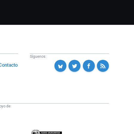
Síguenos:
Contacto
oyo de:
Eusko