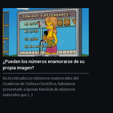
Bilbo
Zientzia
Plaza
(BZP),
un
festival
que
llenará
la
ciudad
de
monólogos,
¿Pueden los números enamorarse de su
exposiciones,
conferencias,
propia imagen?
docufórums
y
En la entrada Los números enamorados del
espectáculos
Cuaderno de Cultura Científica, habíamos
de
presentado a lgunas familias de números
ciencia
naturales que […]
del
16
de
septiembre