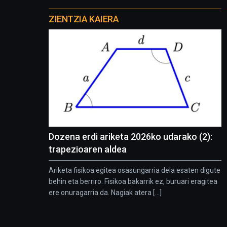
Otros
proyectos
ZIENTZIA KAIERA
Dozena erdi ariketa 2026ko udarako (2):
trapezioaren aldea
Ariketa fisikoa egitea osasungarria dela esaten digute
behin eta berriro. Fisikoa bakarrik ez, buruari eragitea
ere onuragarria da. Nagiak atera [...]