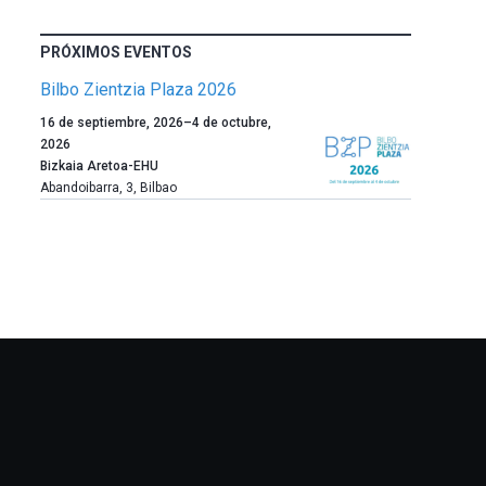
PRÓXIMOS EVENTOS
Bilbo Zientzia Plaza 2026
Un
16 de septiembre, 2026
–
4 de octubre,
año
2026
más,
Bizkaia Aretoa-EHU
Bilbao
Abandoibarra, 3
,
Bilbao
dará
la
bienvenida
al
otoño
con
la
celebración
de
la
novena
edición
de