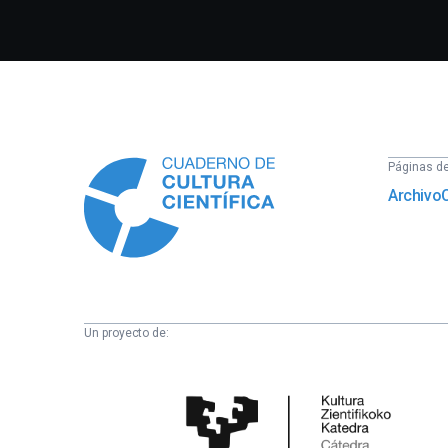
Información
Páginas del
Archivo
Un proyecto de:
Cátedra
de
Cultura
Científica