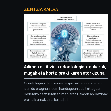
Otros
proyectos
ZIENTZIA KAIERA
Adimen artifiziala odontologian: aukerak,
mugak eta hortz-praktikaren etorkizuna
Odontologiari dagokionez, espezialitate guztietan
izan du eragina, neurri handiagoan edo txikiagoan.
Horietako batzuetan adimen artifizialaren aplikazioak
oraindik urriak dira, baina [...]