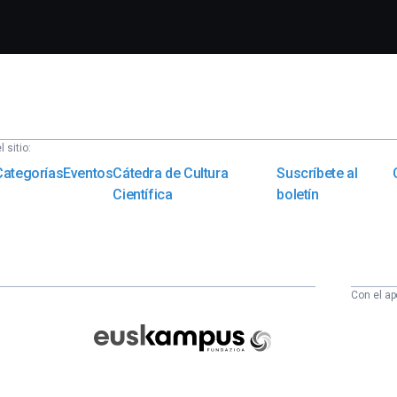
 sitio:
Categorías
Eventos
Cátedra de Cultura
Suscríbete al
Científica
boletín
Con el ap
Euskampus
Fundazioa