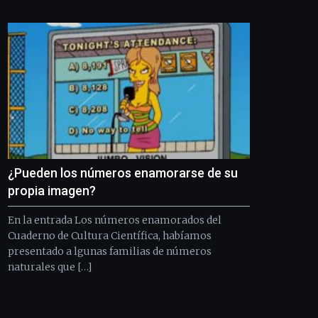
Bilbo
Zientzia
Plaza
(BZP),
un
festival
que
llenará
la
ciudad
de
monólogos,
¿Pueden los números enamorarse de su
exposiciones,
conferencias,
propia imagen?
docufórums
y
En la entrada Los números enamorados del
espectáculos
Cuaderno de Cultura Científica, habíamos
de
presentado a lgunas familias de números
ciencia
naturales que […]
del
16
de
septiembre