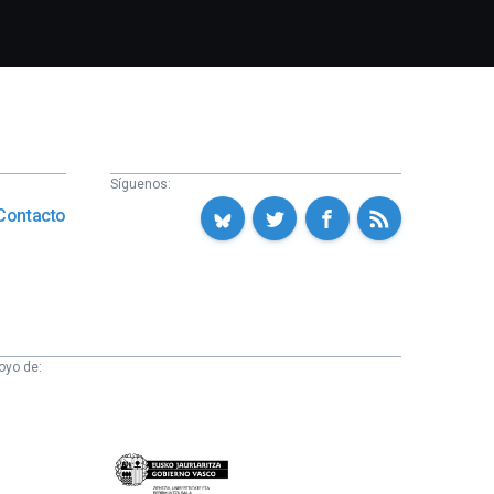
Síguenos:
Contacto
oyo de:
Eusko
Jaurlaritza