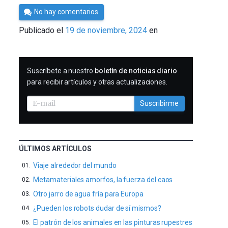
Por
No hay comentarios
César
Publicado el
19 de noviembre, 2024
en
Tomé
SUSCRIBIRME
Suscríbete a nuestro
boletín de noticias diario
para recibir artículos y otras actualizaciones.
Suscribirme
ÚLTIMOS ARTÍCULOS
Viaje alrededor del mundo
Metamateriales amorfos, la fuerza del caos
Otro jarro de agua fría para Europa
¿Pueden los robots dudar de sí mismos?
El patrón de los animales en las pinturas rupestres