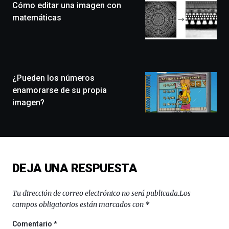
Cómo editar una imagen con
un
festival
matemáticas
que
llenará
la
ciudad
de
monólogos,
¿Pueden los números
exposiciones,
enamorarse de su propia
conferencias,
imagen?
docufórums
y
espectáculos
de
ciencia
del
DEJA UNA RESPUESTA
16
de
septiembre
Tu dirección de correo electrónico no será publicada.
Los
al
campos obligatorios están marcados con
*
4
de
Comentario
*