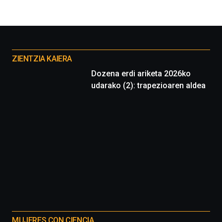
Otros
proyectos
ZIENTZIA KAIERA
Dozena erdi ariketa 2026ko
udarako (2): trapezioaren aldea
MUJERES CON CIENCIA