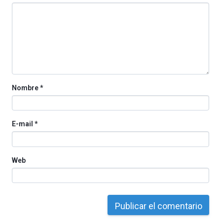
octubre.
La
iniciativa,
organizada
por
la
Cátedra…
Nombre
*
E-mail
*
Web