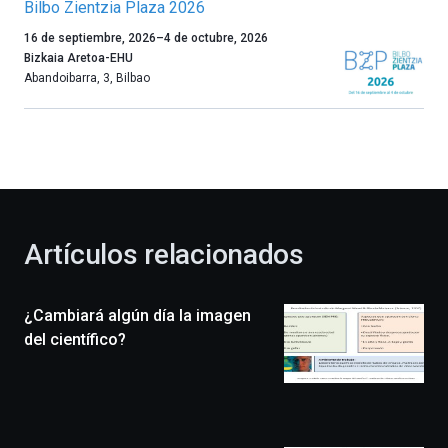
Bilbo Zientzia Plaza 2026
Un
16 de septiembre, 2026
–
4 de octubre, 2026
año
Bizkaia Aretoa-EHU
más,
Abandoibarra, 3
,
Bilbao
Bilbao
dará
la
bienvenida
al
otoño
con
la
Artículos relacionados
celebración
de
la
¿Cambiará algún día la imagen
novena
edición
del científico?
de
Bilbo
Zientzia
Plaza
(BZP),