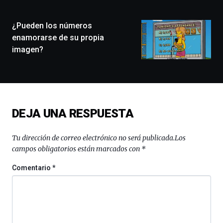
ciudad
de
monólogos,
¿Pueden los números
exposiciones,
enamorarse de su propia
conferencias,
imagen?
docufórums
y
espectáculos
de
ciencia
del
DEJA UNA RESPUESTA
16
de
septiembre
Tu dirección de correo electrónico no será publicada.
Los
al
campos obligatorios están marcados con
*
4
de
Comentario
*
octubre.
La
iniciativa,
organizada
por
la