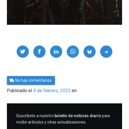
Compartir
Por
No hay comentarios
César
Publicado el
4 de febrero, 2025
en
Tomé
SUSCRIBIRME
Suscríbete a nuestro
boletín de noticias diario
para
recibir artículos y otras actualizaciones.