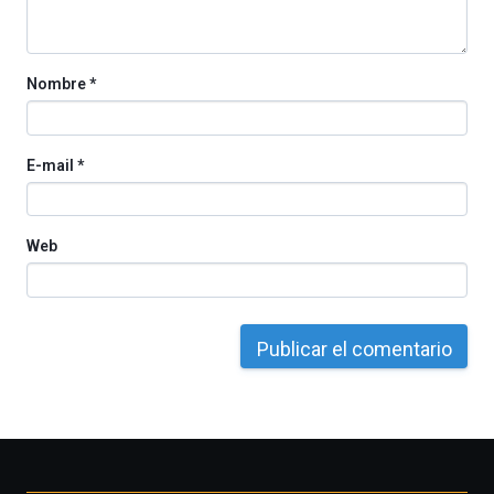
Cátedra…
Nombre
*
E-mail
*
Web
Otros