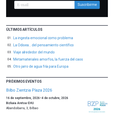
Suscribirme
ÚLTIMOS ARTÍCULOS
La ingesta emocional como problema
La Odisea… del pensamiento científico
Viaje alrededor del mundo
Metamateriales amorfos, la fuerza del caos
Otro jarro de agua fría para Europa
PRÓXIMOS EVENTOS
Bilbo Zientzia Plaza 2026
Un
16 de septiembre, 2026
–
4 de octubre, 2026
año
Bizkaia Aretoa-EHU
más,
Abandoibarra, 3
,
Bilbao
Bilbao