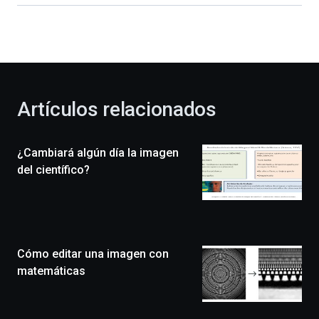
dará
la
bienvenida
al
otoño
con
la
Artículos relacionados
celebración
de
la
¿Cambiará algún día la imagen
novena
edición
del científico?
de
Bilbo
Zientzia
Plaza
(BZP),
Cómo editar una imagen con
un
festival
matemáticas
que
llenará
la