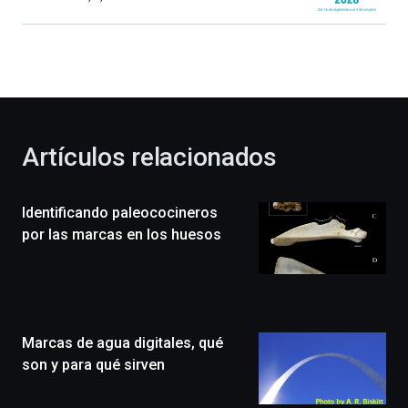
Bilbao
dará
la
bienvenida
al
otoño
con
la
Artículos relacionados
celebración
de
la
Identificando paleococineros
novena
edición
por las marcas en los huesos
de
Bilbo
Zientzia
Plaza
(BZP),
Marcas de agua digitales, qué
un
festival
son y para qué sirven
que
llenará