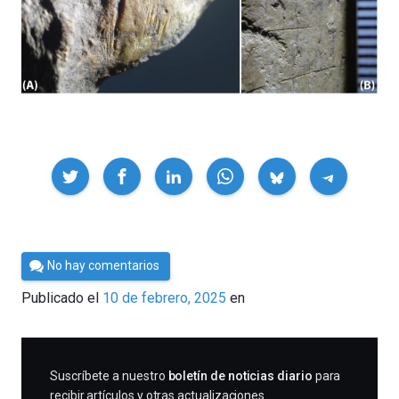
Compartir
Por
No hay comentarios
César
Publicado el
10 de febrero, 2025
en
Tomé
SUSCRIBIRME
Suscríbete a nuestro
boletín de noticias diario
para
recibir artículos y otras actualizaciones.