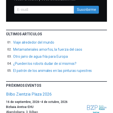
Suscribirme
ÚLTIMOS ARTÍCULOS
Viaje alrededor del mundo
Metamateriales amorfos, la fuerza del caos
Otro jarro de agua fría para Europa
¿Pueden los robots dudar de sí mismos?
El patrón de los animales en las pinturas rupestres
PRÓXIMOS EVENTOS
Bilbo Zientzia Plaza 2026
Un
16 de septiembre, 2026
–
4 de octubre, 2026
año
Bizkaia Aretoa-EHU
más,
Abandoibarra, 3
,
Bilbao