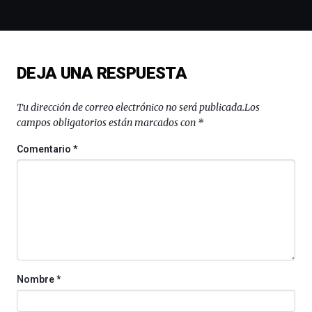
la
ciudad
de
monólogos,
exposiciones,
DEJA UNA RESPUESTA
conferencias,
docufórums
y
Tu dirección de correo electrónico no será publicada.
Los
espectáculos
campos obligatorios están marcados con
*
de
ciencia
Comentario
*
del
16
de
septiembre
al
4
de
octubre.
La
Nombre
*
iniciativa,
organizada
por