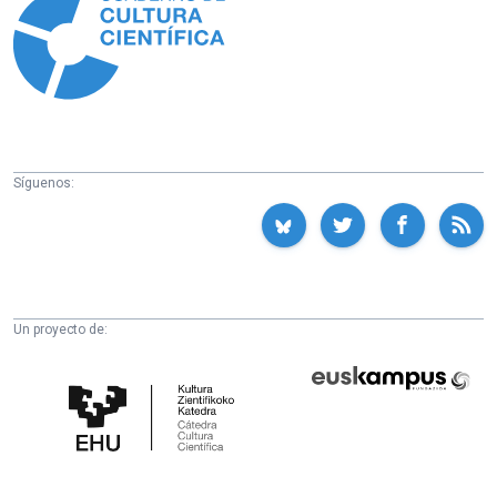
Síguenos:
Un proyecto de:
Cátedra
Euskampus
de
Fundazioa
Cultura
Científica
de
la