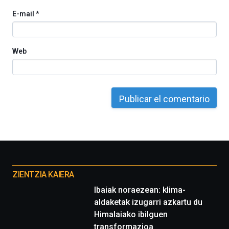
la
E-mail
*
Cátedra…
Web
Otros
proyectos
ZIENTZIA KAIERA
Ibaiak noraezean: klima-
aldaketak izugarri azkartu du
Himalaiako ibilguen
transformazioa