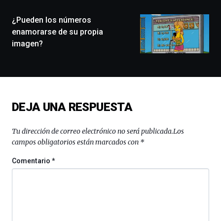
de
monólogos,
¿Pueden los números
exposiciones,
enamorarse de su propia
conferencias,
imagen?
docufórums
y
espectáculos
de
ciencia
del
DEJA UNA RESPUESTA
16
de
septiembre
Tu dirección de correo electrónico no será publicada.
Los
al
campos obligatorios están marcados con
*
4
de
Comentario
*
octubre.
La
iniciativa,
organizada
por
la