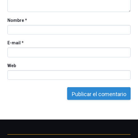
Cátedra…
Nombre
*
E-mail
*
Web
Otros