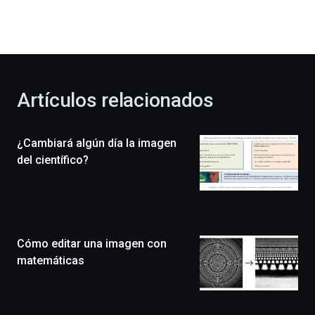
dará
la
bienvenida
al
otoño
con
la
Artículos relacionados
celebración
de
la
¿Cambiará algún día la imagen
novena
edición
del científico?
de
Bilbo
Zientzia
Plaza
(BZP),
Cómo editar una imagen con
un
festival
matemáticas
que
llenará
la
ciudad