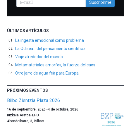
Suscribirme
ÚLTIMOS ARTÍCULOS
La ingesta emocional como problema
La Odisea… del pensamiento científico
Viaje alrededor del mundo
Metamateriales amorfos, la fuerza del caos
Otro jarro de agua fría para Europa
PRÓXIMOS EVENTOS
Bilbo Zientzia Plaza 2026
Un
16 de septiembre, 2026
–
4 de octubre, 2026
año
Bizkaia Aretoa-EHU
más,
Abandoibarra, 3
,
Bilbao
Bilbao