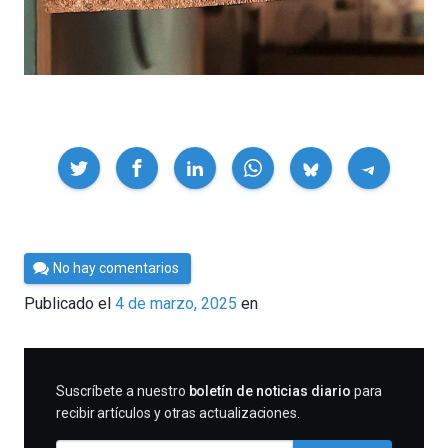
Compartir
Por
No hay comentarios
César
Publicado el
4 de marzo, 2025
en
Tomé
SUSCRIBIRME
Suscríbete a nuestro
boletín de noticias diario
para
recibir artículos y otras actualizaciones.