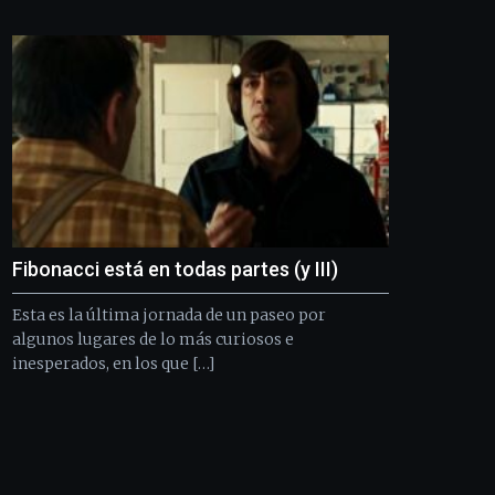
Bilbo
Zientzia
Plaza
(BZP),
un
festival
que
llenará
la
ciudad
de
monólogos,
Fibonacci está en todas partes (y III)
exposiciones,
conferencias,
Esta es la última jornada de un paseo por
docufórums
y
algunos lugares de lo más curiosos e
espectáculos
inesperados, en los que […]
de
ciencia
del
16
de
septiembre