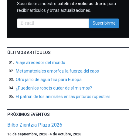
SUSCRIBIRME
Suscríbete a nuestro
boletín de noticias diario
para
recibir artículos y otras actualizaciones.
Suscribirme
ÚLTIMOS ARTÍCULOS
Viaje alrededor del mundo
Metamateriales amorfos, la fuerza del caos
Otro jarro de agua fría para Europa
¿Pueden los robots dudar de sí mismos?
El patrón de los animales en las pinturas rupestres
PRÓXIMOS EVENTOS
Bilbo Zientzia Plaza 2026
Un
16 de septiembre, 2026
–
4 de octubre, 2026