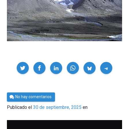
Compartir
Por
No hay comentarios
César
Publicado el
30 de septiembre, 2025
en
Tomé