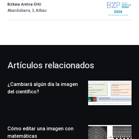
año
Bizkaia Aretoa-EHU
más,
Abandoibarra, 3
,
Bilbao
Bilbao
dará
la
bienvenida
al
otoño
con
la
Artículos relacionados
celebración
de
la
¿Cambiará algún día la imagen
novena
edición
del científico?
de
Bilbo
Zientzia
Plaza
(BZP),
Cómo editar una imagen con
un
festival
matemáticas