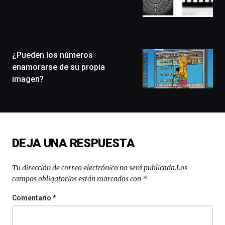
que
llenará
la
ciudad
de
monólogos,
¿Pueden los números
exposiciones,
enamorarse de su propia
conferencias,
imagen?
docufórums
y
espectáculos
de
ciencia
del
DEJA UNA RESPUESTA
16
de
septiembre
Tu dirección de correo electrónico no será publicada.
Los
al
campos obligatorios están marcados con
*
4
de
Comentario
*
octubre.
La
iniciativa,