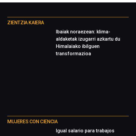
Otros
proyectos
ZIENTZIA KAIERA
Ibaiak noraezean: klima-
aldaketak izugarri azkartu du
Himalaiako ibilguen
transformazioa
MUJERES CON CIENCIA
Igual salario para trabajos