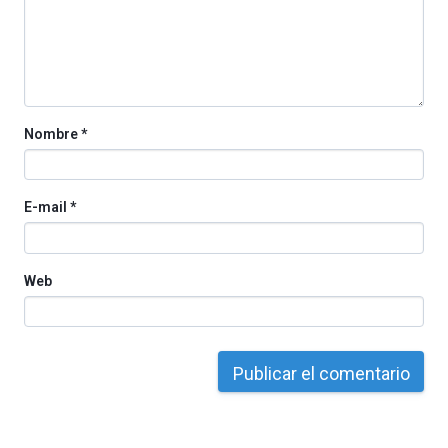
organizada
por
la
Cátedra…
Nombre
*
E-mail
*
Web