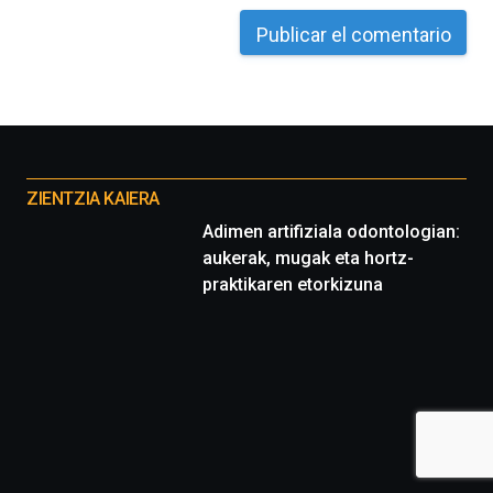
Otros
proyectos
ZIENTZIA KAIERA
Adimen artifiziala odontologian:
aukerak, mugak eta hortz-
praktikaren etorkizuna