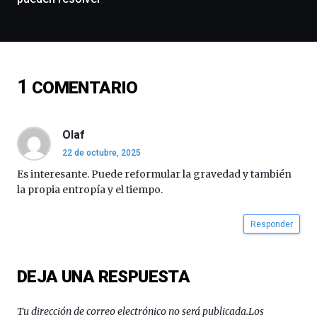
espectáculos
de
ciencia
del
16
de
1
COMENTARIO
septiembre
al
4
de
Olaf
octubre.
22 de octubre, 2025
La
Es interesante. Puede reformular la gravedad y también
iniciativa,
organizada
la propia entropía y el tiempo.
por
la
Responder
Cátedra…
DEJA UNA RESPUESTA
Tu dirección de correo electrónico no será publicada.
Los