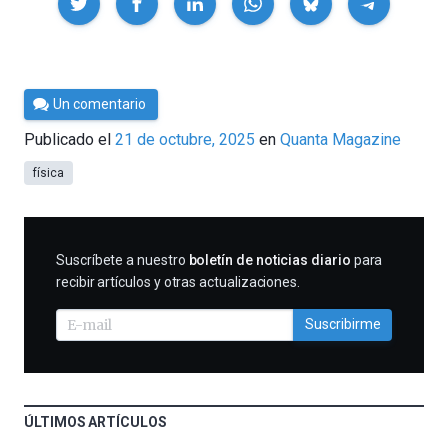
Por
Un comentario
César
Publicado el
21 de octubre, 2025
en
Quanta Magazine
Tomé
física
SUSCRIBIRME
Suscríbete a nuestro
boletín de noticias diario
para
recibir artículos y otras actualizaciones.
Suscribirme
ÚLTIMOS ARTÍCULOS