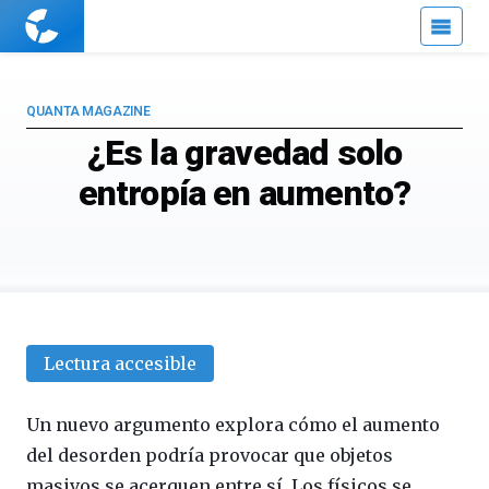
Cuaderno
de
Cultura
Científica
QUANTA MAGAZINE
¿Es la gravedad solo
entropía en aumento?
Lectura accesible
Un nuevo argumento explora cómo el aumento
del desorden podría provocar que objetos
masivos se acerquen entre sí. Los físicos se