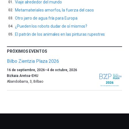
Viaje alrededor del mundo
Metamateriales amorfos, la fuerza del caos
Otro jarro de agua fría para Europa
¿Pueden los robots dudar de sí mismos?
El patrón de los animales en las pinturas rupestres
PRÓXIMOS EVENTOS
Bilbo Zientzia Plaza 2026
Un
16 de septiembre, 2026
–
4 de octubre, 2026
año
Bizkaia Aretoa-EHU
más,
Abandoibarra, 3
,
Bilbao
Bilbao
dará
la
bienvenida
al
otoño
con
la