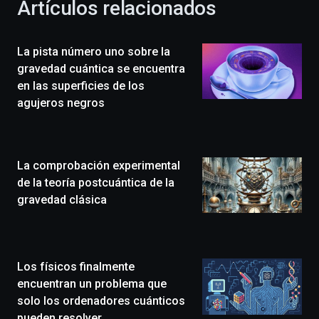
Artículos relacionados
celebración
de
la
La pista número uno sobre la
novena
edición
gravedad cuántica se encuentra
de
en las superficies de los
Bilbo
agujeros negros
Zientzia
Plaza
(BZP),
un
La comprobación experimental
festival
que
de la teoría postcuántica de la
llenará
gravedad clásica
la
ciudad
de
monólogos,
Los físicos finalmente
exposiciones,
conferencias,
encuentran un problema que
docufórums
solo los ordenadores cuánticos
y
pueden resolver