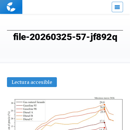
Cuaderno
de
Cultura
Científica
file-20260325-57-jf892q
Lectura accesible