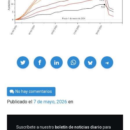
Compartir
Por
No hay comentarios
César
Publicado el
7 de mayo, 2026
en
Tomé
SUSCRIBIRME
Suscríbete a nuestro
boletín de noticias diario
para