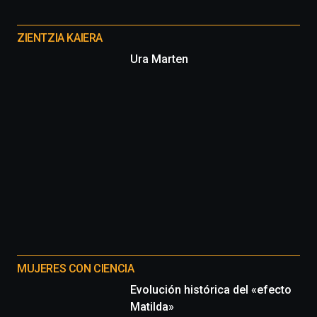
Otros
proyectos
ZIENTZIA KAIERA
Ura Marten
MUJERES CON CIENCIA
Evolución histórica del «efecto
Matilda»