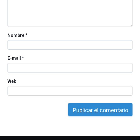
por
la
Cátedra…
Nombre
*
E-mail
*
Web