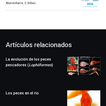
más,
Abandoibarra, 3
,
Bilbao
Bilbao
dará
la
bienvenida
al
otoño
con
la
Artículos relacionados
celebración
de
la
La evolución de los peces
novena
edición
pescadores (
Lophiiformes
)
de
Bilbo
Zientzia
Plaza
(BZP),
Los peces en el río
un
festival
que