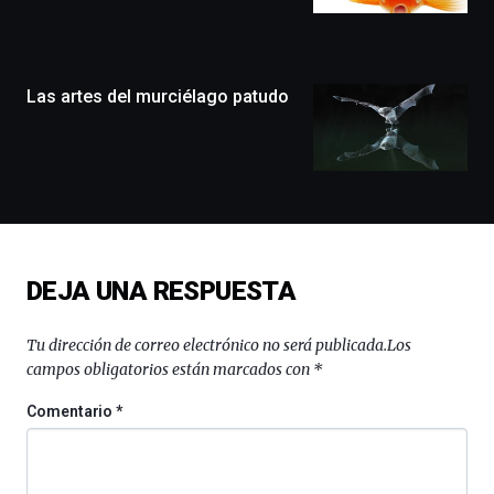
llenará
la
ciudad
de
monólogos,
Las artes del murciélago patudo
exposiciones,
conferencias,
docufórums
y
espectáculos
de
ciencia
del
DEJA UNA RESPUESTA
16
de
septiembre
Tu dirección de correo electrónico no será publicada.
Los
al
campos obligatorios están marcados con
*
4
de
Comentario
*
octubre.
La
iniciativa,
organizada