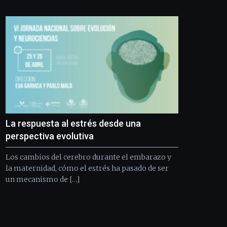
Bilbo
Zientzia
Plaza
(BZP),
un
festival
que
llenará
la
ciudad
de
monólogos,
La respuesta al estrés desde una
exposiciones,
conferencias,
perspectiva evolutiva
docufórums
y
Los cambios del cerebro durante el embarazo y
espectáculos
la maternidad, cómo el estrés ha pasado de ser
de
un mecanismo de […]
ciencia
del
16
de
septiembre