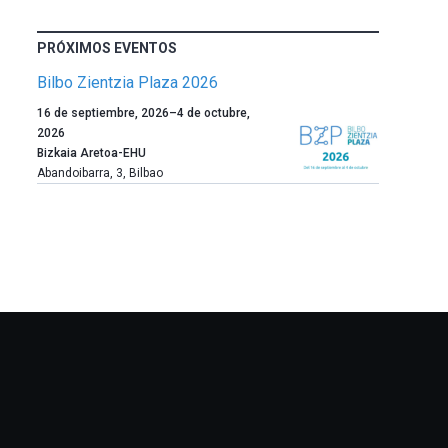
PRÓXIMOS EVENTOS
Bilbo Zientzia Plaza 2026
Un
16 de septiembre, 2026
–
4 de octubre,
año
2026
más,
Bizkaia Aretoa-EHU
Bilbao
Abandoibarra, 3
,
Bilbao
dará
la
bienvenida
al
otoño
con
la
celebración
de
la
novena
edición
de