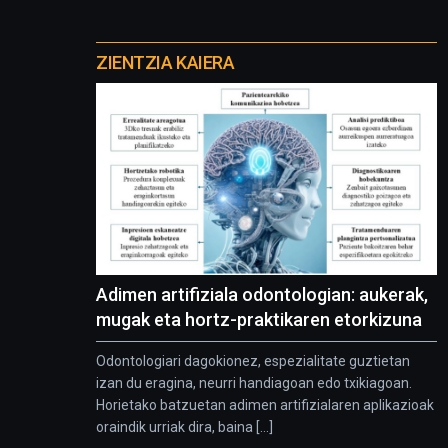
Otros
proyectos
ZIENTZIA KAIERA
Adimen artifiziala odontologian: aukerak,
mugak eta hortz-praktikaren etorkizuna
Odontologiari dagokionez, espezialitate guztietan
izan du eragina, neurri handiagoan edo txikiagoan.
Horietako batzuetan adimen artifizialaren aplikazioak
oraindik urriak dira, baina [...]