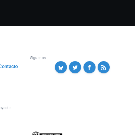
Síguenos:
Contacto
oyo de:
Eusko