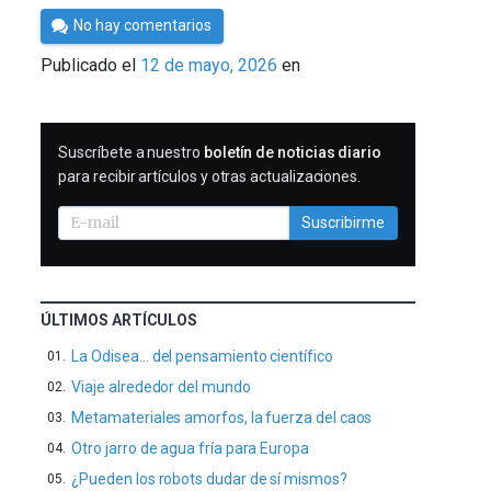
Por
No hay comentarios
César
Publicado el
12 de mayo, 2026
en
Tomé
SUSCRIBIRME
Suscríbete a nuestro
boletín de noticias diario
para recibir artículos y otras actualizaciones.
Suscribirme
ÚLTIMOS ARTÍCULOS
La Odisea… del pensamiento científico
Viaje alrededor del mundo
Metamateriales amorfos, la fuerza del caos
Otro jarro de agua fría para Europa
¿Pueden los robots dudar de sí mismos?