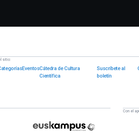
 sitio:
Categorías
Eventos
Cátedra de Cultura
Suscríbete al
Científica
boletín
Con el ap
Euskampus
Fundazioa