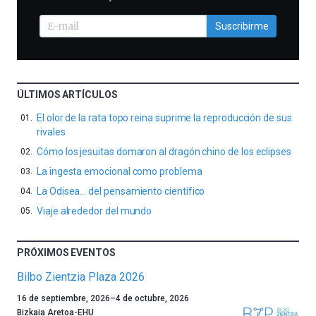
Suscribirme
ÚLTIMOS ARTÍCULOS
El olor de la rata topo reina suprime la reproducción de sus
rivales
Cómo los jesuitas domaron al dragón chino de los eclipses
La ingesta emocional como problema
La Odisea… del pensamiento científico
Viaje alrededor del mundo
PRÓXIMOS EVENTOS
Bilbo Zientzia Plaza 2026
Un
16 de septiembre, 2026
–
4 de octubre, 2026
año
Bizkaia Aretoa-EHU