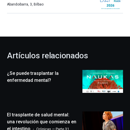
más,
Abandoibarra, 3
,
Bilbao
Bilbao
dará
la
bienvenida
al
otoño
con
la
Artículos relacionados
celebración
de
la
¿Se puede trasplantar la
novena
edición
enfermedad mental?
de
Bilbo
Zientzia
Plaza
(BZP),
El trasplante de salud mental:
un
festival
una revolución que comienza en
que
el intestino
Crónicas — Parte 31