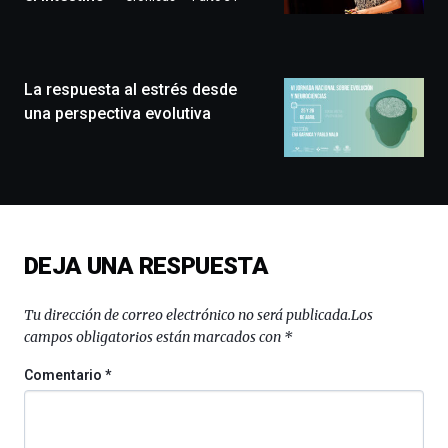
llenará
la
ciudad
de
monólogos,
La respuesta al estrés desde
exposiciones,
una perspectiva evolutiva
conferencias,
docufórums
y
espectáculos
de
ciencia
del
DEJA UNA RESPUESTA
16
de
septiembre
Tu dirección de correo electrónico no será publicada.
Los
al
campos obligatorios están marcados con
*
4
de
Comentario
*
octubre.
La
iniciativa,
organizada