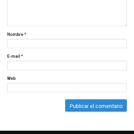
por
la
Cátedra…
Nombre
*
E-mail
*
Web