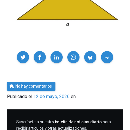
Compartir
Por
No hay comentarios
César
Publicado el
12 de mayo, 2026
en
Tomé
SUSCRIBIRME
Suscríbete a nuestro
boletín de noticias diario
para
recibir artículos y otras actualizaciones.