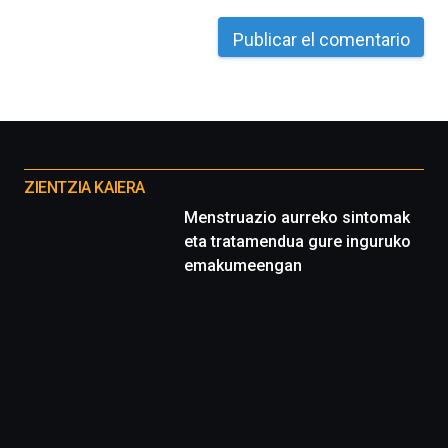
Otros
proyectos
ZIENTZIA KAIERA
Menstruazio aurreko sintomak
eta tratamendua gure inguruko
emakumeengan