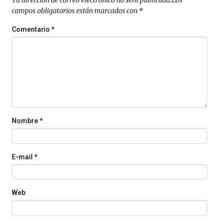
4
campos obligatorios están marcados con
*
de
octubre.
Comentario
*
La
iniciativa,
organizada
por
la
Cátedra…
Nombre
*
E-mail
*
Web