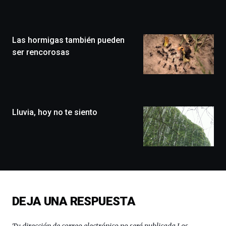
Zientzia
Plaza
(BZP),
un
Las hormigas también pueden
festival
que
ser rencorosas
llenará
la
ciudad
de
monólogos,
Lluvia, hoy no te siento
exposiciones,
conferencias,
docufórums
y
espectáculos
de
ciencia
del
16
DEJA UNA RESPUESTA
de
septiembre
al
Tu dirección de correo electrónico no será publicada.
Los