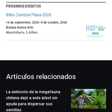
PRÓXIMOS EVENTOS
Bilbo Zientzia Plaza 2026
Un
16 de septiembre, 2026
–
4 de octubre, 2026
año
Bizkaia Aretoa-EHU
más,
Abandoibarra, 3
,
Bilbao
Bilbao
dará
la
bienvenida
al
otoño
con
la
Artículos relacionados
celebración
de
la
La extinción de la megafauna
novena
edición
chilena dejó a este árbol sin
de
ayuda para dispersar sus
Bilbo
semillas