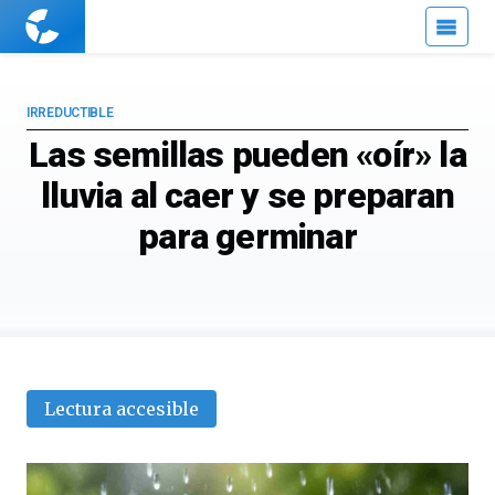
Cuaderno
de
Cultura
Científica
IRREDUCTIBLE
Las semillas pueden «oír» la
lluvia al caer y se preparan
para germinar
Lectura accesible