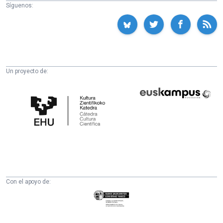
Síguenos:
Un proyecto de:
Cátedra
Euskampus
de
Fundazioa
Cultura
Científica
de
la
UPV/EHU
Con el apoyo de:
Eusko
Jaurlaritza
-