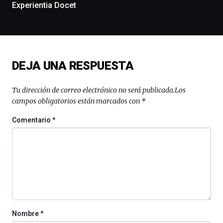
exposiciones,
Experientia Docet
conferencias,
docufórums
y
espectáculos
de
ciencia
DEJA UNA RESPUESTA
del
16
Tu dirección de correo electrónico no será publicada.
Los
de
campos obligatorios están marcados con
*
septiembre
al
Comentario
*
4
de
octubre.
La
iniciativa,
organizada
por
la
Cátedra…
Nombre
*