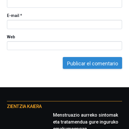
E-mail
*
Web
Otros
proyectos
ZIENTZIA KAIERA
Menstruazio aurreko sintomak
eta tratamendua gure inguruko
emakumeengan