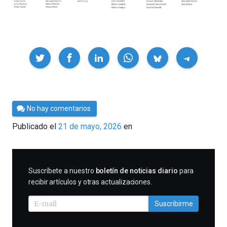
Compartir
Por
No hay comentarios
César
Publicado el
21 de mayo, 2026
en
Tomé
SUSCRIBIRME
Suscríbete a nuestro
boletín de noticias diario
para
recibir artículos y otras actualizaciones.
Suscribirme