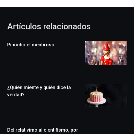
al
otoño
con
la
Artículos relacionados
celebración
de
la
Pinocho el mentiroso
novena
edición
de
Bilbo
Zientzia
Plaza
(BZP),
¿Quién miente y quién dice la
un
festival
verdad?
que
llenará
la
ciudad
de
monólogos,
Del relativimo al cientifismo, por