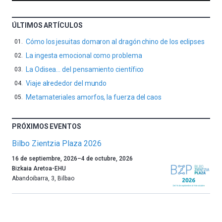
ÚLTIMOS ARTÍCULOS
Cómo los jesuitas domaron al dragón chino de los eclipses
La ingesta emocional como problema
La Odisea… del pensamiento científico
Viaje alrededor del mundo
Metamateriales amorfos, la fuerza del caos
PRÓXIMOS EVENTOS
Bilbo Zientzia Plaza 2026
Un
16 de septiembre, 2026
–
4 de octubre, 2026
año
Bizkaia Aretoa-EHU
más,
Abandoibarra, 3
,
Bilbao
Bilbao
dará
la
bienvenida