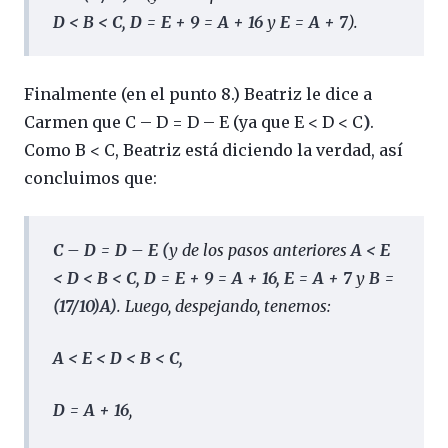
D < B < C, D = E + 9 = A + 16
y
E = A + 7
).
Finalmente (en el punto 8.) Beatriz le dice a
Carmen que C – D = D – E (ya que E < D < C
)
.
Como B < C, Beatriz está diciendo la verdad, así
concluimos que:
C – D = D – E (
y de los pasos anteriores
A < E
< D < B < C, D = E + 9 = A + 16, E = A + 7
y
B =
(17/10)A
)
. Luego, despejando, tenemos:
A < E < D < B < C,
D = A + 16
,