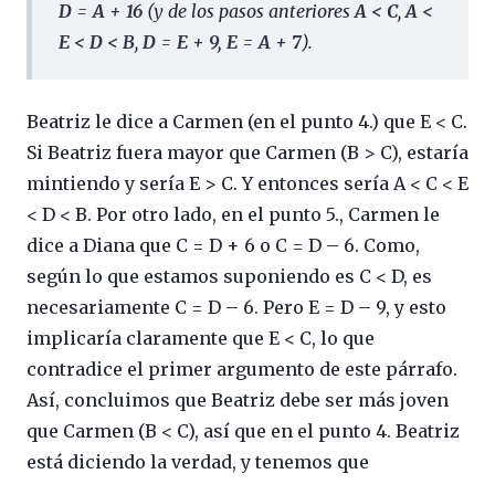
D = A + 16
(y de los pasos anteriores
A < C
,
A <
E < D < B
,
D = E + 9, E = A + 7
).
Beatriz le dice a Carmen (en el punto 4.) que E < C.
Si Beatriz fuera mayor que Carmen (B > C), estaría
mintiendo y sería E > C. Y entonces sería A < C < E
< D < B. Por otro lado, en el punto 5., Carmen le
dice a Diana que C = D + 6 o C = D – 6. Como,
según lo que estamos suponiendo es C < D, es
necesariamente C = D – 6. Pero E = D – 9, y esto
implicaría claramente que E < C, lo que
contradice el primer argumento de este párrafo.
Así, concluimos que Beatriz debe ser más joven
que Carmen (B < C), así que en el punto 4. Beatriz
está diciendo la verdad, y tenemos que