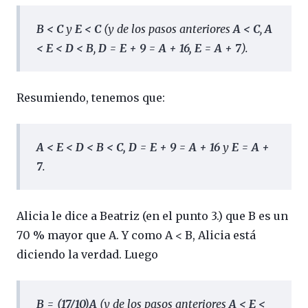
B < C
y
E < C
(y de los pasos anteriores
A < C
,
A
< E < D < B
,
D = E + 9 = A + 16, E = A + 7
).
Resumiendo, tenemos que:
A < E < D < B < C, D = E + 9 = A + 16
y
E = A +
7
.
Alicia le dice a Beatriz (en el punto 3.) que B es un
70 % mayor que A. Y como A < B, Alicia está
diciendo la verdad. Luego
B = (17/10)A
(y de los pasos anteriores
A < E <