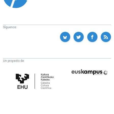
Síguenos:
Un proyecto de:
Cátedra
Euskampus
de
Fundazioa
Cultura
Científica
de
la
UPV/EHU