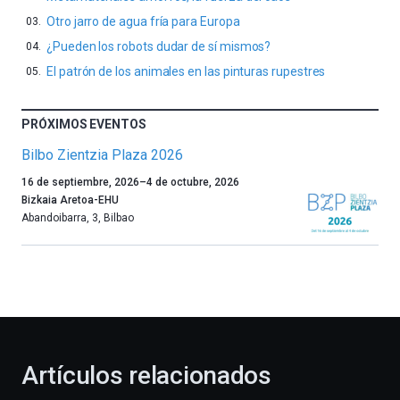
Otro jarro de agua fría para Europa
¿Pueden los robots dudar de sí mismos?
El patrón de los animales en las pinturas rupestres
PRÓXIMOS EVENTOS
Bilbo Zientzia Plaza 2026
Un
16 de septiembre, 2026
–
4 de octubre, 2026
año
Bizkaia Aretoa-EHU
más,
Abandoibarra, 3
,
Bilbao
Bilbao
dará
la
bienvenida
al
otoño
con
la
Artículos relacionados
celebración
de