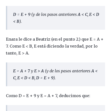
D = E + 9
(y de los pasos anteriores
A < C
,
E < D
< B
).
Enara le dice a Beatriz (en el punto 2.) que E = A +
7. Como E < B, E está diciendo la verdad, por lo
tanto, E > A.
E = A + 7
y
E > A
(y de los pasos anteriores
A <
C
,
E < D < B
,
D = E + 9
).
Como D = E + 9 y E = A + 7, deducimos que: