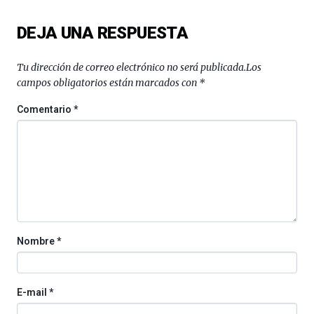
ciencia
del
DEJA UNA RESPUESTA
16
de
septiembre
Tu dirección de correo electrónico no será publicada.
Los
al
campos obligatorios están marcados con
*
4
de
Comentario
*
octubre.
La
iniciativa,
organizada
por
la
Cátedra…
Nombre
*
E-mail
*