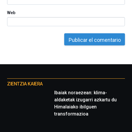
Web
Otros
proyectos
ZIENTZIA KAIERA
Ibaiak noraezean: klima-
aldaketak izugarri azkartu du
Himalaiako ibilguen
transformazioa