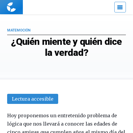
Cuaderno
de
Cultura
Científica
MATEMOCIÓN
¿Quién miente y quién dice
la verdad?
Lectura accesible
Hoy proponemos un entretenido problema de
lógica que nos llevará a conocer las edades de
cinco amigas que cumplen años el mismo día del