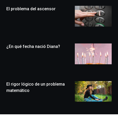
la
El problema del ascensor
novena
edición
de
Bilbo
Zientzia
Plaza
(BZP),
¿En qué fecha nació Diana?
un
festival
que
llenará
la
ciudad
de
monólogos,
El rigor lógico de un problema
exposiciones,
matemático
conferencias,
docufórums
y
espectáculos
de