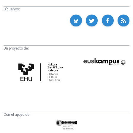
Síguenos:
Un proyecto de:
Cátedra
Euskampus
de
Fundazioa
Cultura
Científica
de
la
UPV/EHU
Con el apoyo de:
Eusko
Jaurlaritza