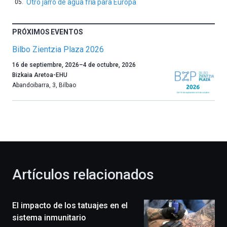
Otro jarro de agua fría para Europa
PRÓXIMOS EVENTOS
Bilbo Zientzia Plaza 2026
Un
16 de septiembre, 2026
–
4 de octubre, 2026
año
Bizkaia Aretoa-EHU
más,
Abandoibarra, 3
,
Bilbao
Bilbao
dará
la
bienvenida
al
otoño
con
la
Artículos relacionados
celebración
de
la
El impacto de los tatuajes en el
novena
edición
sistema inmunitario
de