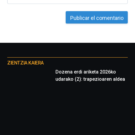
Otros
proyectos
ZIENTZIA KAIERA
Dozena erdi ariketa 2026ko
udarako (2): trapezioaren aldea