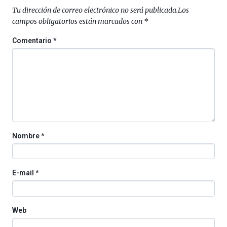
septiembre
Tu dirección de correo electrónico no será publicada.
Los
al
campos obligatorios están marcados con
*
4
de
Comentario
*
octubre.
La
iniciativa,
organizada
por
la
Cátedra…
Nombre
*
E-mail
*
Web