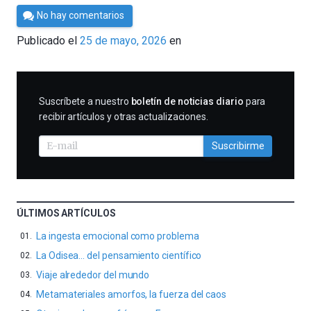
Por
No hay comentarios
César
Publicado el
25 de mayo, 2026
en
Tomé
SUSCRIBIRME
Suscríbete a nuestro
boletín de noticias diario
para
recibir artículos y otras actualizaciones.
Suscribirme
ÚLTIMOS ARTÍCULOS
La ingesta emocional como problema
La Odisea… del pensamiento científico
Viaje alrededor del mundo
Metamateriales amorfos, la fuerza del caos