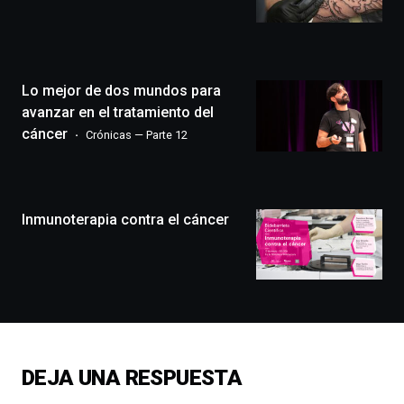
Bilbo
Zientzia
Plaza
(BZP),
Lo mejor de dos mundos para
un
festival
avanzar en el tratamiento del
que
cáncer
Crónicas — Parte 12
llenará
la
ciudad
de
monólogos,
Inmunoterapia contra el cáncer
exposiciones,
conferencias,
docufórums
y
espectáculos
de
ciencia
del
DEJA UNA RESPUESTA
16
de