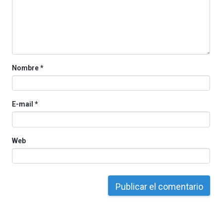
La
iniciativa,
organizada
por
la
Cátedra…
Nombre
*
E-mail
*
Web