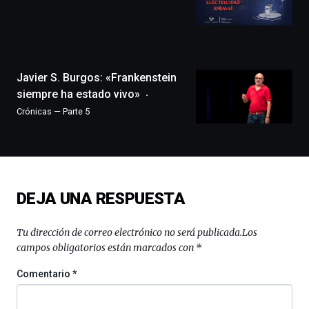
festival
que
llenará
la
ciudad
Javier S. Burgos: «Frankenstein
de
siempre ha estado vivo»
monólogos,
exposiciones,
Crónicas — Parte 5
conferencias,
docufórums
y
espectáculos
de
ciencia
DEJA UNA RESPUESTA
del
16
Tu dirección de correo electrónico no será publicada.
Los
de
campos obligatorios están marcados con
*
septiembre
al
Comentario
*
4
de
octubre.