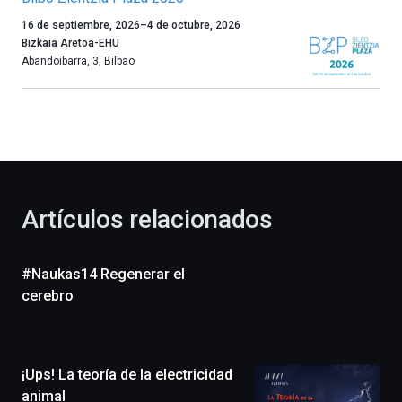
Un
16 de septiembre, 2026
–
4 de octubre, 2026
año
Bizkaia Aretoa-EHU
más,
Abandoibarra, 3
,
Bilbao
Bilbao
dará
la
bienvenida
al
otoño
con
la
Artículos relacionados
celebración
de
la
#Naukas14 Regenerar el
novena
edición
cerebro
de
Bilbo
Zientzia
Plaza
¡Ups! La teoría de la electricidad
(BZP),
animal
un