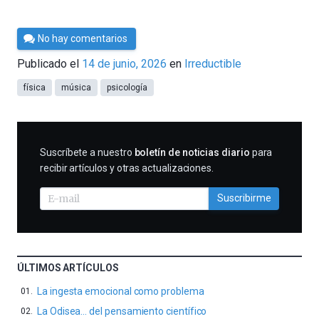
Por
No hay comentarios
César
Publicado el
14 de junio, 2026
en
Irreductible
Tomé
física
música
psicología
SUSCRIBIRME
Suscríbete a nuestro
boletín de noticias diario
para
recibir artículos y otras actualizaciones.
Suscribirme
ÚLTIMOS ARTÍCULOS
La ingesta emocional como problema
La Odisea… del pensamiento científico