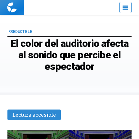
Cuaderno
de
Cultura
Científica
IRREDUCTIBLE
El color del auditorio afecta
al sonido que percibe el
espectador
Lectura accesible