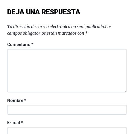
del
DEJA UNA RESPUESTA
16
de
septiembre
Tu dirección de correo electrónico no será publicada.
Los
al
campos obligatorios están marcados con
*
4
de
Comentario
*
octubre.
La
iniciativa,
organizada
por
la
Cátedra…
Nombre
*
E-mail
*