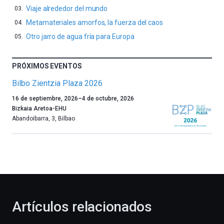
Viaje alrededor del mundo
Metamateriales amorfos, la fuerza del caos
Otro jarro de agua fría para Europa
PRÓXIMOS EVENTOS
Bilbo Zientzia Plaza 2026
Un
16 de septiembre, 2026
–
4 de octubre, 2026
año
Bizkaia Aretoa-EHU
más,
Abandoibarra, 3
,
Bilbao
Bilbao
dará
la
bienvenida
al
otoño
con
la
Artículos relacionados
celebración
de