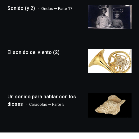
la
Sonido (y 2)
Ondas — Parte 17
novena
edición
de
Bilbo
Zientzia
Plaza
(BZP),
El sonido del viento (2)
un
festival
que
llenará
la
ciudad
de
monólogos,
Un sonido para hablar con los
exposiciones,
dioses
Caracolas — Parte 5
conferencias,
docufórums
y
espectáculos
de
ciencia