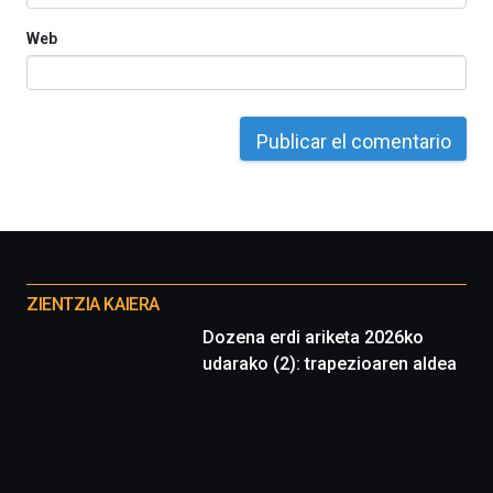
Web
Otros
proyectos
ZIENTZIA KAIERA
Dozena erdi ariketa 2026ko
udarako (2): trapezioaren aldea