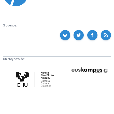
Síguenos:
Un proyecto de:
Cátedra
Euskampus
de
Fundazioa
Cultura
Científica
de
la
UPV/EHU