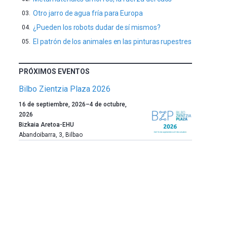
Otro jarro de agua fría para Europa
¿Pueden los robots dudar de sí mismos?
El patrón de los animales en las pinturas rupestres
PRÓXIMOS EVENTOS
Bilbo Zientzia Plaza 2026
Un
16 de septiembre, 2026
–
4 de octubre,
año
2026
más,
Bizkaia Aretoa-EHU
Bilbao
Abandoibarra, 3
,
Bilbao
dará
la
bienvenida
al
otoño
con
la
celebración
de