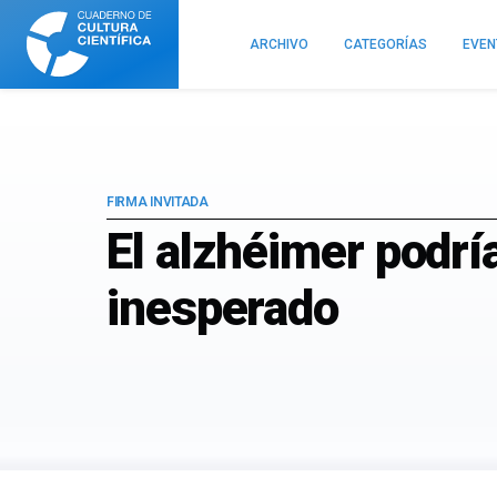
Cuaderno
de
ARCHIVO
CATEGORÍAS
EVE
Cultura
Científica
FIRMA INVITADA
El alzhéimer podr
inesperado