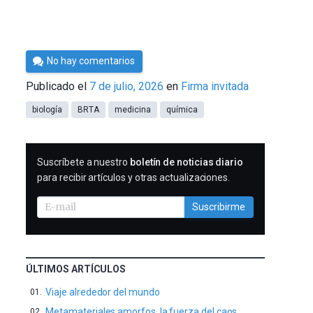
Por
No hay comentarios
César
Publicado el
7 de julio, 2026
en
Firma invitada
Tomé
biología
BRTA
medicina
química
SUSCRIBIRME
Suscríbete a nuestro
boletín de noticias diario
para recibir artículos y otras actualizaciones.
Suscribirme
ÚLTIMOS ARTÍCULOS
Viaje alrededor del mundo
Metamateriales amorfos, la fuerza del caos