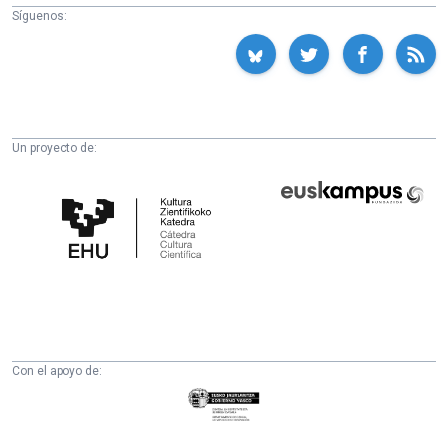
Síguenos:
Un proyecto de:
Cátedra
Euskampus
de
Fundazioa
Cultura
Científica
de
la
UPV/EHU
Con el apoyo de:
Eusko
Jaurlaritza
-