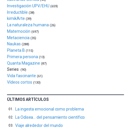
espectáculos
Investigación UPV/EHU
(659)
de
Irreductible
(38)
ciencia
kimikArte
(39)
del
La naturaleza humana
(26)
16
Matemoción
(697)
de
Metaciencia
(35)
septiembre
Naukas
al
(288)
Planeta B
4
(115)
de
Primera persona
(13)
octubre.
Quanta Magazine
(87)
La
Series
(90)
iniciativa,
Vida fascinante
(61)
organizada
Vídeos cortos
(130)
por
la
Cátedra…
ÚLTIMOS ARTÍCULOS
La ingesta emocional como problema
La Odisea… del pensamiento científico
Viaje alrededor del mundo