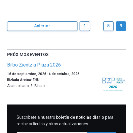
Anterior
1
…
8
9
PRÓXIMOS EVENTOS
Bilbo Zientzia Plaza 2026
Un
16 de septiembre, 2026
–
4 de octubre, 2026
año
Bizkaia Aretoa-EHU
más,
Abandoibarra, 3
,
Bilbao
Bilbao
dará
la
bienvenida
al
SUSCRIBIRME
Suscríbete a nuestro
boletín de noticias diario
para
otoño
recibir artículos y otras actualizaciones.
con