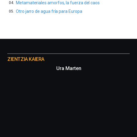
Metamateriales amorfos, la fuerza del caos
Otro jarro de agua fría para Europa
Otros
proyectos
ZIENTZIA KAIERA
Ura Marten