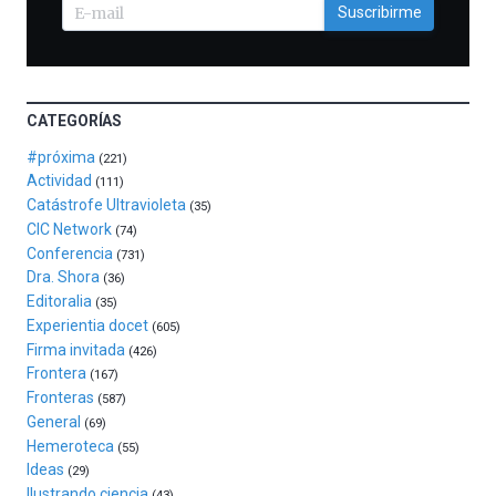
la
Suscribirme
celebración
de
la
novena
edición
CATEGORÍAS
de
Bilbo
#próxima
(221)
Zientzia
Actividad
(111)
Plaza
Catástrofe Ultravioleta
(35)
(BZP),
CIC Network
(74)
un
Conferencia
(731)
festival
Dra. Shora
(36)
que
Editoralia
(35)
llenará
Experientia docet
(605)
la
Firma invitada
(426)
ciudad
Frontera
(167)
de
Fronteras
monólogos,
(587)
General
exposiciones,
(69)
conferencias,
Hemeroteca
(55)
docufórums
Ideas
(29)
y
Ilustrando ciencia
(43)