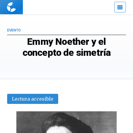
Cuaderno
de
Cultura
Científica
EVENTO
Emmy Noether y el
concepto de simetría
Lectura accesible