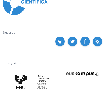
Síguenos:
Un proyecto de:
Cátedra
Euskampus
de
Fundazioa
Cultura
Científica
de
la
UPV/EHU