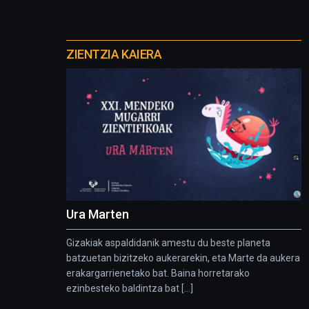
Otros
proyectos
ZIENTZIA KAIERA
Ura Marten
Gizakiak aspaldidanik amestu du beste planeta
batzuetan bizitzeko aukerarekin, eta Marte da aukera
erakargarrienetako bat. Baina horretarako
ezinbesteko baldintza bat [...]