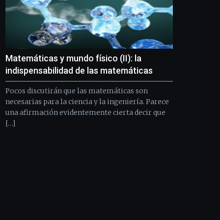
septiembre
al
4
de
octubre.
La
Matemáticas y mundo físico (II): la
iniciativa,
indispensabilidad de las matemáticas
organizada
por
Pocos discutirán que las matemáticas son
la
necesarias para la ciencia y la ingeniería. Parece
Cátedra…
una afirmación evidentemente cierta decir que
[…]