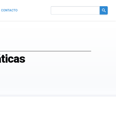
CONTACTO
Buscar
en
el
sitio
ticas