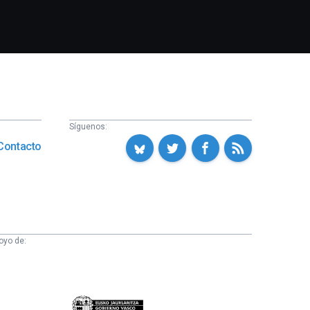
Síguenos:
Contacto
oyo de:
Eusko