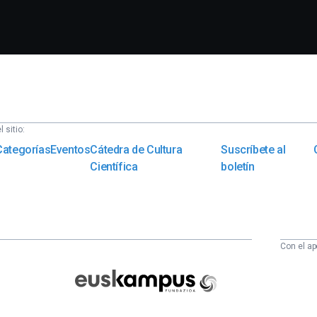
 sitio:
Categorías
Eventos
Cátedra de Cultura
Suscríbete al
Científica
boletín
Con el ap
Euskampus
Fundazioa