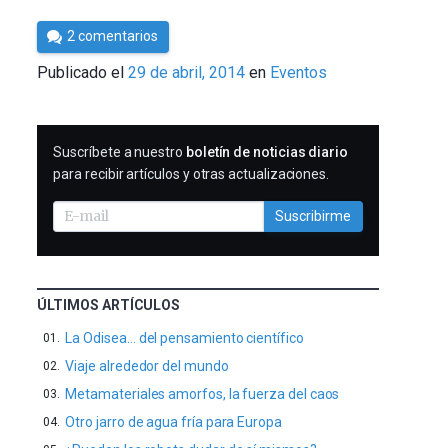
Por
2 comentarios
Cultura
Publicado el
29 de abril, 2014
en
Eventos
Cientifica
SUSCRIBIRME
Suscríbete a nuestro
boletín de noticias diario
para recibir artículos y otras actualizaciones.
Suscribirme
ÚLTIMOS ARTÍCULOS
La Odisea… del pensamiento científico
Viaje alrededor del mundo
Metamateriales amorfos, la fuerza del caos
Otro jarro de agua fría para Europa