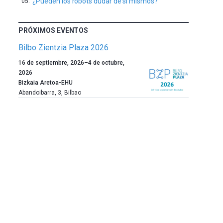
¿Pueden los robots dudar de sí mismos?
PRÓXIMOS EVENTOS
Bilbo Zientzia Plaza 2026
Un
16 de septiembre, 2026
–
4 de octubre,
año
2026
más,
Bizkaia Aretoa-EHU
Bilbao
Abandoibarra, 3
,
Bilbao
dará
la
bienvenida
al
otoño
con
la
celebración
de
la
novena
edición
de