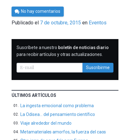
Por
No hay comentarios
Cultura
Publicado el
7 de octubre, 2015
en
Eventos
Cientifica
SUSCRIBIRME
Suscríbete a nuestro
boletín de noticias diario
para recibir artículos y otras actualizaciones.
Suscribirme
ÚLTIMOS ARTÍCULOS
La ingesta emocional como problema
La Odisea… del pensamiento científico
Viaje alrededor del mundo
Metamateriales amorfos, la fuerza del caos