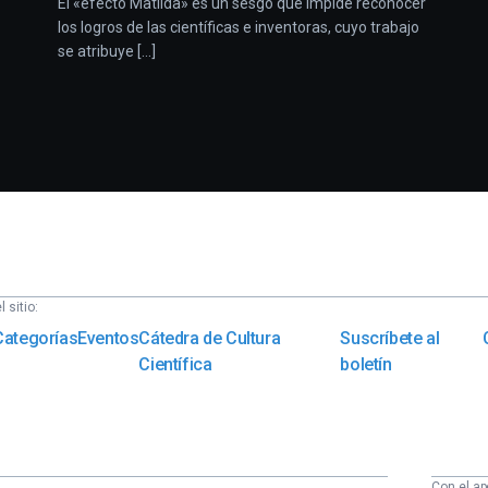
El «efecto Matilda» es un sesgo que impide reconocer
los logros de las científicas e inventoras, cuyo trabajo
se atribuye [...]
 sitio:
Categorías
Eventos
Cátedra de Cultura
Suscríbete al
Científica
boletín
Con el ap