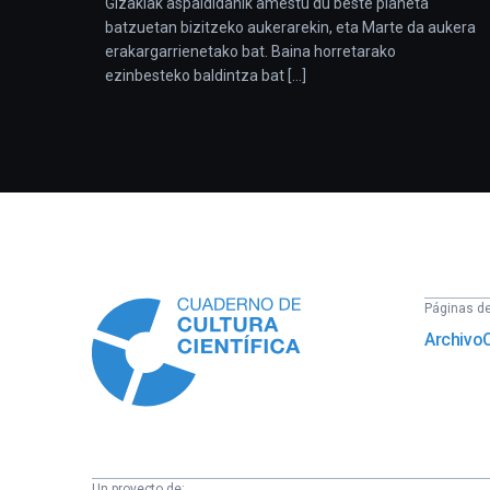
Gizakiak aspaldidanik amestu du beste planeta
batzuetan bizitzeko aukerarekin, eta Marte da aukera
erakargarrienetako bat. Baina horretarako
ezinbesteko baldintza bat [...]
Información
Páginas del
Archivo
Un proyecto de: