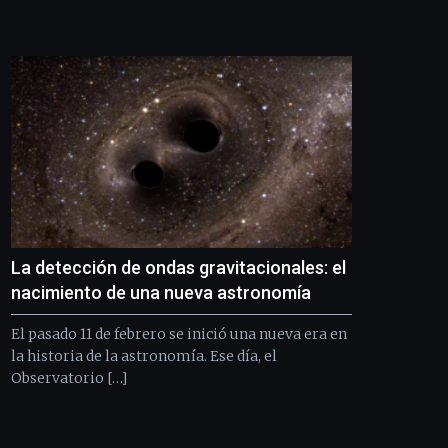
septiembre
al
4
de
octubre.
La
iniciativa,
organizada
por
la
Cátedra…
La detección de ondas gravitacionales: el
nacimiento de una nueva astronomía
El pasado 11 de febrero se inició una nueva era en
la historia de la astronomía. Ese día, el
Observatorio […]