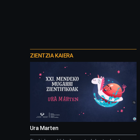
Otros
proyectos
ZIENTZIA KAIERA
Ura Marten