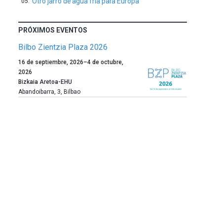
Otro jarro de agua fría para Europa
PRÓXIMOS EVENTOS
Bilbo Zientzia Plaza 2026
Un
16 de septiembre, 2026
–
4 de octubre,
año
2026
más,
Bizkaia Aretoa-EHU
Bilbao
Abandoibarra, 3
,
Bilbao
dará
la
bienvenida
al
otoño
con
la
celebración
de
la
novena
edición
de