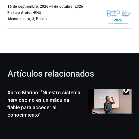
Un
16 de septiembre, 2026
–
4 de octubre, 2026
año
Bizkaia Aretoa-EHU
más,
Abandoibarra, 3
,
Bilbao
Bilbao
dará
la
bienvenida
al
otoño
con
la
Artículos relacionados
celebración
de
la
Xurxo Mariño: “Nuestro sistema
novena
edición
nervioso no es un máquina
de
fiable para acceder al
Bilbo
conocimiento”
Zientzia
Plaza
(BZP),
un