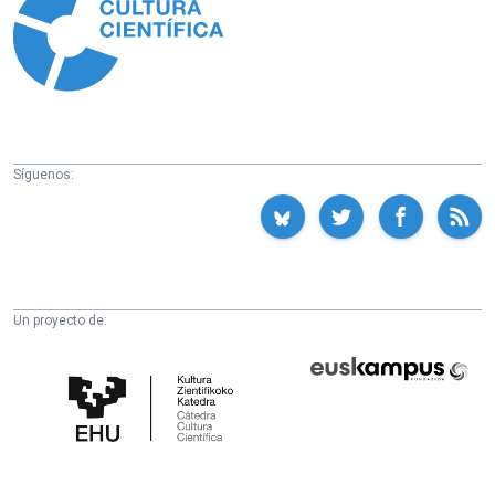
Síguenos:
Un proyecto de:
Cátedra
Euskampus
de
Fundazioa
Cultura
Científica
de
la