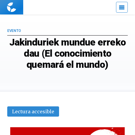
Cuaderno
de
Cultura
Científica
EVENTO
Jakinduriek mundue erreko
dau (El conocimiento
quemará el mundo)
Lectura accesible