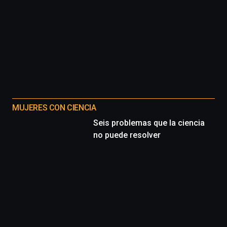
La
iniciativa,
organizada
por
la
Cátedra…
MUJERES CON CIENCIA
Seis problemas que la ciencia
no puede resolver