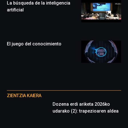
La búsqueda de la inteligencia
festival
que
artificial
llenará
la
ciudad
de
monólogos,
El juego del conocimiento
exposiciones,
conferencias,
docufórums
y
espectáculos
de
ciencia
Otros
del
16
proyectos
de
ZIENTZIA KAIERA
septiembre
Dozena erdi ariketa 2026ko
al
udarako (2): trapezioaren aldea
4
de
octubre.