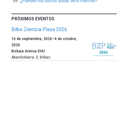
¿Pueden los robots dudar de sí mismos?
PRÓXIMOS EVENTOS
Bilbo Zientzia Plaza 2026
Un
16 de septiembre, 2026
–
4 de octubre,
año
2026
más,
Bizkaia Aretoa-EHU
Bilbao
Abandoibarra, 3
,
Bilbao
dará
la
bienvenida
al
otoño
con
la
celebración
de
la
novena
edición
de