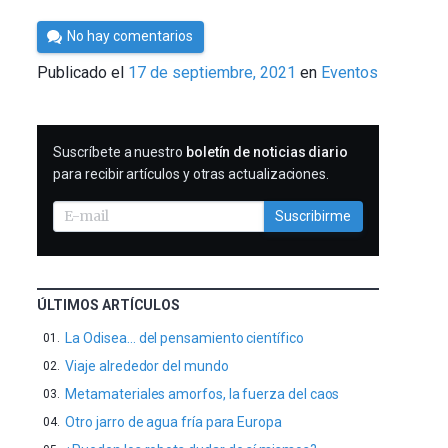
Por
No hay comentarios
César
Publicado el
17 de septiembre, 2021
en
Eventos
Tomé
SUSCRIBIRME
Suscríbete a nuestro
boletín de noticias diario
para recibir artículos y otras actualizaciones.
Suscribirme
ÚLTIMOS ARTÍCULOS
La Odisea… del pensamiento científico
Viaje alrededor del mundo
Metamateriales amorfos, la fuerza del caos
Otro jarro de agua fría para Europa