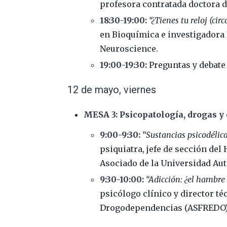
profesora contratada doctora de
18:30-19:00:
“¿Tienes tu reloj (ci
en Bioquímica e investigadora
Neuroscience.
19:00-19:30:
Preguntas y debate
12 de mayo, viernes
MESA 3: Psicopatología, drogas y
9:00-9:30:
“Sustancias psicodélic
psiquiatra, jefe de sección del
Asociado de la Universidad A
9:30-10:00:
“Adicción: ¿el hambre
psicólogo clínico y director té
Drogodependencias (ASFREDO)