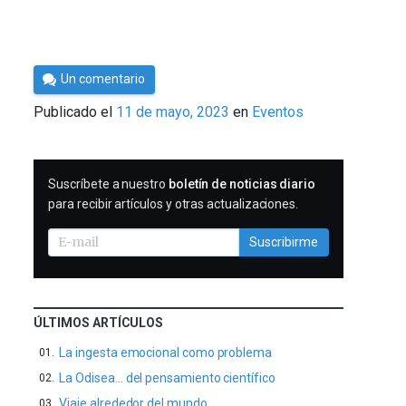
Por
Un comentario
Cultura
Publicado el
11 de mayo, 2023
en
Eventos
Cientifica
SUSCRIBIRME
Suscríbete a nuestro
boletín de noticias diario
para recibir artículos y otras actualizaciones.
Suscribirme
ÚLTIMOS ARTÍCULOS
La ingesta emocional como problema
La Odisea… del pensamiento científico
Viaje alrededor del mundo