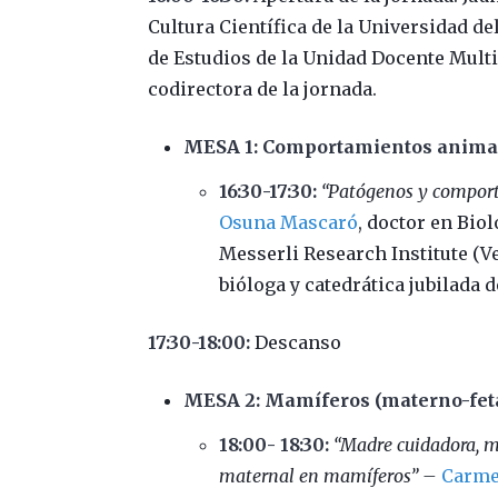
Cultura Científica de la Universidad del
de Estudios de la Unidad Docente Multi
codirectora de la jornada.
MESA 1: Comportamientos animale
16:30-17:30:
“Patógenos y compor
Osuna Mascaró
, doctor en Bio
Messerli Research Institute (
bióloga y catedrática jubilada 
17:30-18:00:
Descanso
MESA 2: Mamíferos (materno-fet
18:00- 18:30:
“Madre cuidadora, m
maternal en mamíferos” –
Carme