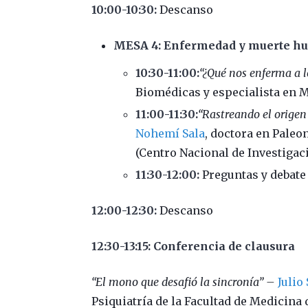
10:00-10:30:
Descanso
MESA 4: Enfermedad y muerte h
10:30-11:00:
“¿Qué nos enferma a 
Biomédicas y especialista en M
11:00-11:30:
“Rastreando el origen
Nohemí Sala
, doctora en Paleo
(Centro Nacional de Investiga
11:30-12:00:
Preguntas y debate
12:00-12:30:
Descanso
12:30-13:15: Conferencia de clausura
“El mono que desafió la sincronía” –
Julio
Psiquiatría de la Facultad de Medicina 