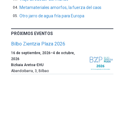
Metamateriales amorfos, la fuerza del caos
Otro jarro de agua fría para Europa
PRÓXIMOS EVENTOS
Bilbo Zientzia Plaza 2026
Un
16 de septiembre, 2026
–
4 de octubre,
año
2026
más,
Bizkaia Aretoa-EHU
Bilbao
Abandoibarra, 3
,
Bilbao
dará
la
bienvenida
al
otoño
con
la
celebración
de
la