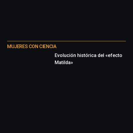
organizada
por
la
Cátedra…
MUJERES CON CIENCIA
Evolución histórica del «efecto
Matilda»