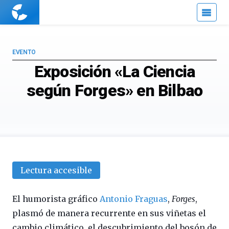
Cuaderno
de
Cultura
Científica
EVENTO
Exposición «La Ciencia
según Forges» en Bilbao
Lectura accesible
El humorista gráfico
Antonio Fraguas
,
Forges
,
plasmó de manera recurrente en sus viñetas el
cambio climático, el descubrimiento del bosón de