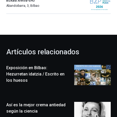
año
Bizkaia Aretoa-EHU
más,
Abandoibarra, 3
,
Bilbao
Bilbao
dará
la
bienvenida
al
otoño
con
la
Artículos relacionados
celebración
de
la
Exposición en Bilbao:
novena
edición
Hezurretan idatzia / Escrito en
de
los huesos
Bilbo
Zientzia
Plaza
(BZP),
Así es la mejor crema antiedad
un
festival
según la ciencia
que