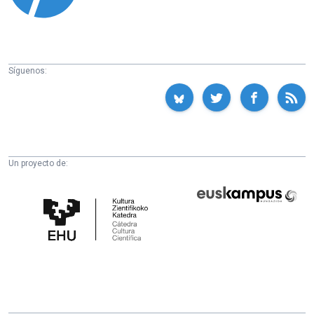
Síguenos:
Un proyecto de:
Cátedra
Euskampus
de
Fundazioa
Cultura
Científica
de
la
UPV/EHU