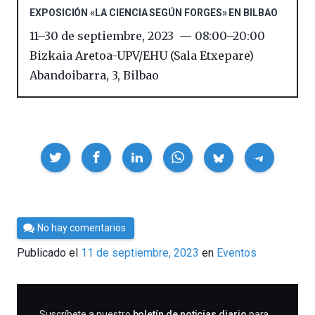
EXPOSICIÓN «LA CIENCIA SEGÚN FORGES» EN BILBAO
11
–
30 de septiembre, 2023
08:00
–
20:00
Bizkaia Aretoa-UPV/EHU (Sala Etxepare)
Abandoibarra, 3
,
Bilbao
Compartir
Por
No hay comentarios
César
Publicado el
11 de septiembre, 2023
en
Eventos
Tomé
SUSCRIBIRME
Suscríbete a nuestro
boletín de noticias diario
para