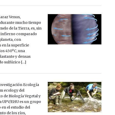
karaz Venus,
 durante mucho tiempo
melo de la Tierra, es, sin
 infierno comparado
planeta, con
 en la superficie
los 450ºC, una
lastante y densas
o sulfúrico […]
investigación Ecología
am ecology del
 de Biología Vegetal y
la UPV/EHU es un grupo
 en el estudio del
to de los ríos,