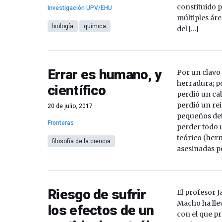
constituido 
Investigación UPV/EHU
múltiples ár
biología
química
del […]
Errar es humano, y
Por un clavo
herradura; p
científico
perdió un cab
perdió un rei
20 de julio, 2017
pequeños det
Fronteras
perder todo 
teórico (her
filosofía de la ciencia
asesinadas p
Riesgo de sufrir
El profesor 
Macho ha lle
los efectos de un
con el que p