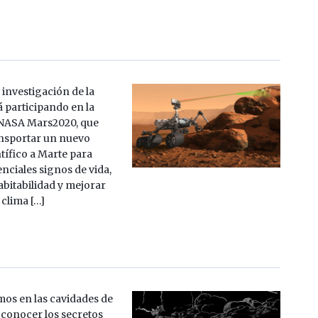
 investigación de la
 participando en la
 NASA Mars2020, que
nsportar un nuevo
tífico a Marte para
nciales signos de vida,
abitabilidad y mejorar
 clima […]
os en las cavidades de
a conocer los secretos