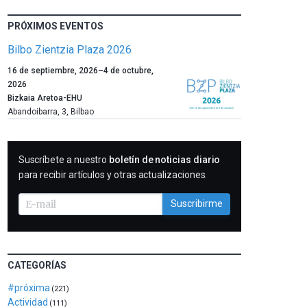
PRÓXIMOS EVENTOS
Bilbo Zientzia Plaza 2026
Un
16 de septiembre, 2026
–
4 de octubre,
año
2026
más,
Bizkaia Aretoa-EHU
Bilbao
Abandoibarra, 3
,
Bilbao
dará
la
bienvenida
SUSCRIBIRME
Suscríbete a nuestro
boletín de noticias diario
al
para recibir artículos y otras actualizaciones.
otoño
con
Suscribirme
la
celebración
de
la
novena
CATEGORÍAS
edición
#próxima
(221)
de
Actividad
Bilbo
(111)