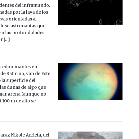
dentes del inframundo.
adas por la lava de los
vas orientadas al
ncluso astronautas que
en las profundidades
r […]
predominantes en
a de Saturno, van de Este
 la superficie del
o las dunas de algo que
mar arena (aunque no
i 100 m de alto se
araz Nikole Arrieta, del