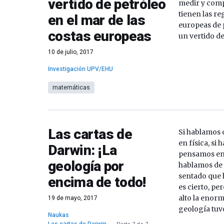
vertido de petróleo
medir y comp
tienen las re
en el mar de las
europeas de 
costas europeas
un vertido de
10 de julio, 2017
Investigación UPV/EHU
matemáticas
Las cartas de
Si hablamos
en física, si
Darwin: ¡La
pensamos en 
geología por
hablamos de
sentado que 
encima de todo!
es cierto, p
alto la enorm
19 de mayo, 2017
geología tuv
Naukas