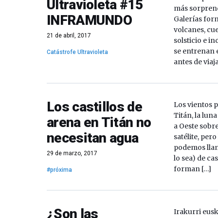
Ultravioleta #15
más sorpren
INFRAMUNDO
Galerías form
volcanes, cue
21 de abril, 2017
solsticio e i
se entrenan 
Catástrofe Ultravioleta
antes de viaja
Los castillos de
Los vientos 
Titán, la lun
arena en Titán no
a Oeste sobre
necesitan agua
satélite, per
podemos lla
29 de marzo, 2017
lo sea) de cas
forman […]
#próxima
¿Son las
Irakurri eusk