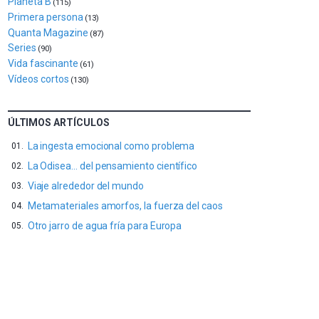
Planeta B
(115)
al
Primera persona
(13)
4
Quanta Magazine
de
(87)
octubre.
Series
(90)
La
Vida fascinante
(61)
iniciativa,
Vídeos cortos
(130)
organizada
por
la
ÚLTIMOS ARTÍCULOS
Cátedra…
La ingesta emocional como problema
La Odisea… del pensamiento científico
Viaje alrededor del mundo
Metamateriales amorfos, la fuerza del caos
Otro jarro de agua fría para Europa