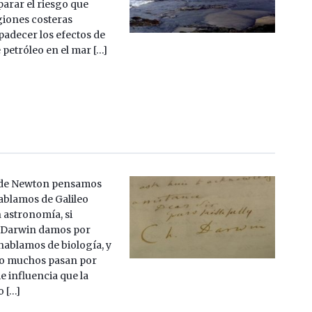
arar el riesgo que
giones costeras
padecer los efectos de
 petróleo en el mar […]
 de Newton pensamos
 hablamos de Galileo
astronomía, si
 Darwin damos por
hablamos de biología, y
ero muchos pasan por
e influencia que la
o […]