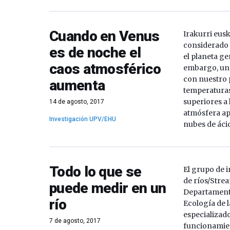
Cuando en Venus
Irakurri eus
considerado
es de noche el
el planeta ge
caos atmosférico
embargo, un
con nuestro 
aumenta
temperaturas
superiores a 
14 de agosto, 2017
atmósfera ap
Investigación UPV/EHU
nubes de ácid
Todo lo que se
El grupo de 
de ríos/Stre
puede medir en un
Departamento
río
Ecología de 
especializado
7 de agosto, 2017
funcionamien