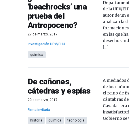
Departamento
‘beachrocks’ una
de la UPV/EH
prueba del
autor de un e
analizan las
Antropoceno?
formaciones
en las que h
27 de marzo, 2017
desechos ind
Investigación UPV/EHU
[…]
química
De cañones,
A mediados de
de los cañon
cátedras y espías
el reino de E
cántabras de
20 de marzo, 2017
Cavada- era 
Firma invitada
insatisfactori
Gobierno se 
historia
química
tecnología