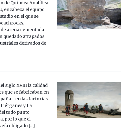
 de Química Analítica
U, encabeza el equipo
studio en el que se
 beachrocks,
 de arena cementada
an quedado atrapados
ustriales derivados de
l siglo XVIII la calidad
es que se fabricaban en
spaña –en las factorías
 Liérganes y La
del todo punto
a, por lo que el
veía obligado […]