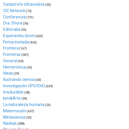
Zientzia
Catástrofe Ultravioleta
(35)
Plaza
CIC Network
(74)
(BZP),
Conferencia
(731)
un
Dra. Shora
(36)
festival
Editoralia
(35)
que
Experientia docet
(605)
llenará
Firma invitada
(426)
la
Frontera
(167)
ciudad
Fronteras
(587)
de
General
(69)
monólogos,
Hemeroteca
exposiciones,
(55)
Ideas
conferencias,
(29)
docufórums
Ilustrando ciencia
(43)
y
Investigación UPV/EHU
(659)
espectáculos
Irreductible
(38)
de
kimikArte
(39)
ciencia
La naturaleza humana
(26)
del
Matemoción
(697)
16
Metaciencia
(35)
de
Naukas
(288)
septiembre