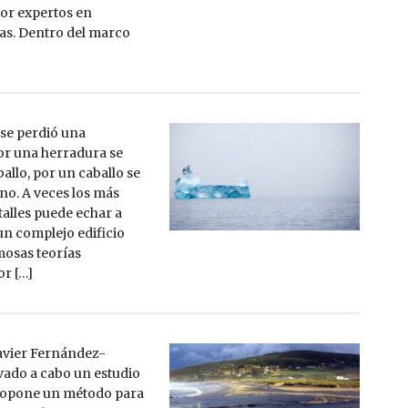
por expertos en
eas. Dentro del marco
 se perdió una
or una herradura se
allo, por un caballo se
no. A veces los más
alles puede echar a
un complejo edificio
mosas teorías
or […]
Javier Fernández-
vado a cabo un estudio
ropone un método para