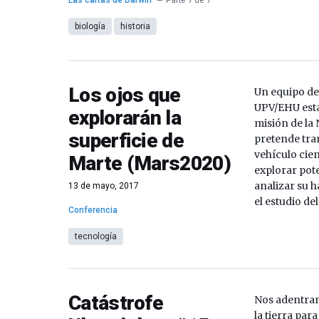
Las cartas de Darwin
Parte 7 de 7
biología
historia
Los ojos que
Un equipo de
UPV/EHU está
explorarán la
misión de la
superficie de
pretende tra
vehículo cien
Marte (Mars2020)
explorar pote
analizar su h
13 de mayo, 2017
el estudio del
Conferencia
tecnología
Catástrofe
Nos adentram
la tierra par