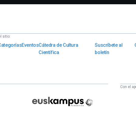
 sitio:
Categorías
Eventos
Cátedra de Cultura
Suscríbete al
Científica
boletín
Con el ap
Euskampus
Fundazioa