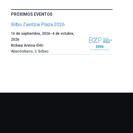
PRÓXIMOS EVENTOS
Bilbo Zientzia Plaza 2026
Un
16 de septiembre, 2026
–
4 de octubre,
año
2026
más,
Bizkaia Aretoa-EHU
Bilbao
Abandoibarra, 3
,
Bilbao
dará
la
bienvenida
al
otoño
con
la
celebración
de
la
novena
edición
de