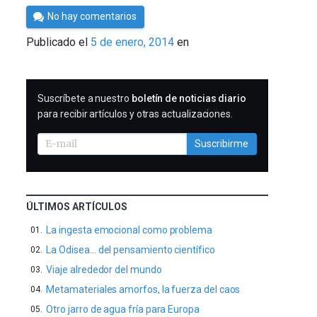
Por
No hay comentarios
César
Publicado el
5 de enero, 2014
en
Tomé
SUSCRIBIRME
Suscríbete a nuestro
boletín de noticias diario
para recibir artículos y otras actualizaciones.
Suscribirme
ÚLTIMOS ARTÍCULOS
La ingesta emocional como problema
La Odisea… del pensamiento científico
Viaje alrededor del mundo
Metamateriales amorfos, la fuerza del caos
Otro jarro de agua fría para Europa