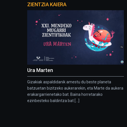
proyectos
ZIENTZIA KAIERA
Ura Marten
Gizakiak aspaldidanik amestu du beste planeta
batzuetan bizitzeko aukerarekin, eta Marte da aukera
erakargarrienetako bat. Baina horretarako
ezinbesteko baldintza bat [...]