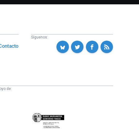
Síguenos:
Contacto
oyo de:
Eusko
Jaurlaritza
-
Zientzia,