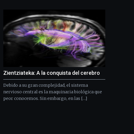
Bilbo
Zientzia
Plaza
(BZP),
un
festival
que
llenará
la
ciudad
de
monólogos,
Zientziateka: A la conquista del cerebro
exposiciones,
conferencias,
Debido a su gran complejidad, el sistema
docufórums
y
nervioso central es la maquinaria biológica que
espectáculos
peor conocemos. Sin embargo, en las […]
de
ciencia
del
16
de
septiembre