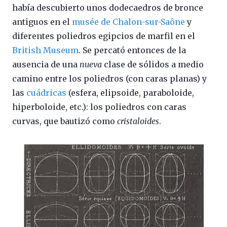
había descubierto unos dodecaedros de bronce
antiguos en el
musée de Chalon-sur-Saône
y
diferentes poliedros egipcios de marfil en el
British Museum
. Se percató entonces de la
ausencia de una
nueva
clase de sólidos a medio
camino entre los poliedros (con caras planas) y
las
cuádricas
(esfera, elipsoide, paraboloide,
hiperboloide, etc.): los poliedros con caras
curvas, que bautizó como
cristaloides
.