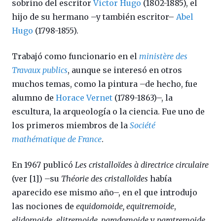
sobrino del escritor
Victor Hugo
(1802-1885), el
hijo de su hermano –y también escritor–
Abel
Hugo
(1798-1855).
Trabajó como funcionario en el
ministère des
Travaux publics
, aunque se interesó en otros
muchos temas, como la pintura –de hecho, fue
alumno de
Horace Vernet
(1789-1863)–, la
escultura, la arqueología o la ciencia. Fue uno de
los primeros miembros de la
Société
mathématique de France
.
En 1967 publicó
Les cristalloïdes à directrice circulaire
(ver [1]) –su
Théorie des cristalloïdes
había
aparecido ese mismo año–, en el que introdujo
las nociones de
equidomoide, equitremoide
,
elidomoide
,
elitremoide, paradomoide
y
paratremoide,