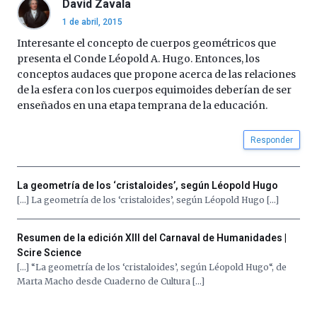
David Zavala
4
1 de abril, 2015
de
octubre.
Interesante el concepto de cuerpos geométricos que
La
presenta el Conde Léopold A. Hugo. Entonces, los
iniciativa,
conceptos audaces que propone acerca de las relaciones
organizada
de la esfera con los cuerpos equimoides deberían de ser
por
enseñados en una etapa temprana de la educación.
la
Cátedra…
Responder
La geometría de los ‘cristaloides’, según Léopold Hugo
[…] La geometría de los ‘cristaloides’, según Léopold Hugo […]
Resumen de la edición XIII del Carnaval de Humanidades |
Scire Science
[…] “La geometría de los ‘cristaloides’, según Léopold Hugo“, de
Marta Macho desde Cuaderno de Cultura […]