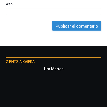
Web
Otros
proyectos
ZIENTZIA KAIERA
Ura Marten