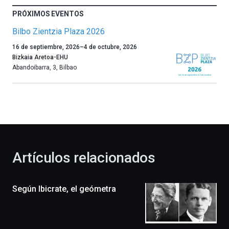
PRÓXIMOS EVENTOS
Bilbo Zientzia Plaza 2026
Un
16 de septiembre, 2026
–
4 de octubre, 2026
año
Bizkaia Aretoa-EHU
más,
Abandoibarra, 3
,
Bilbao
Bilbao
dará
la
bienvenida
al
otoño
con
la
Artículos relacionados
celebración
de
la
Según Ibicrate, el geómetra
novena
edición
de
Bilbo