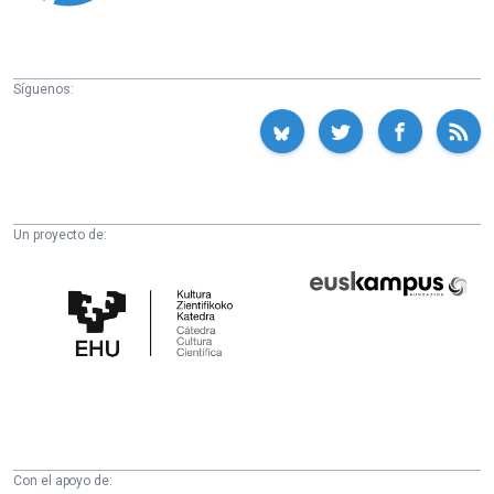
Síguenos:
Un proyecto de:
Cátedra
Euskampus
de
Fundazioa
Cultura
Científica
de
la
UPV/EHU
Con el apoyo de: