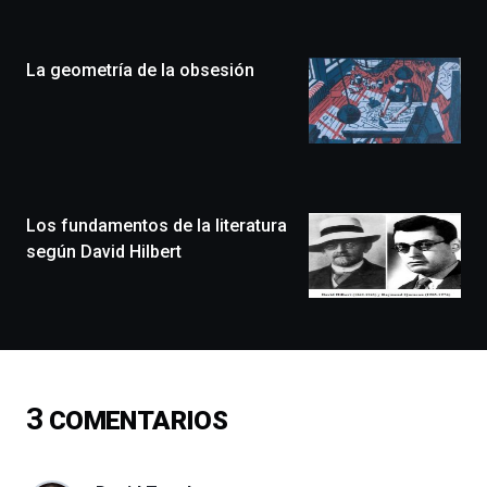
Zientzia
Plaza
(BZP),
La geometría de la obsesión
un
festival
que
llenará
la
ciudad
de
monólogos,
Los fundamentos de la literatura
exposiciones,
según David Hilbert
conferencias,
docufórums
y
espectáculos
de
ciencia
del
3
COMENTARIOS
16
de
septiembre
al