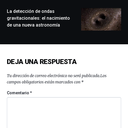
de
monólogos,
La detección de ondas
exposiciones,
gravitacionales: el nacimiento
conferencias,
de una nueva astronomía
docufórums
y
espectáculos
de
ciencia
del
DEJA UNA RESPUESTA
16
de
septiembre
Tu dirección de correo electrónico no será publicada.
Los
al
campos obligatorios están marcados con
*
4
de
Comentario
*
octubre.
La
iniciativa,
organizada
por
la