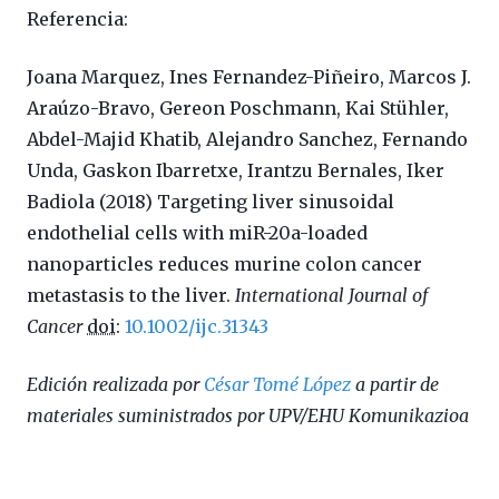
Referencia:
Joana Marquez, Ines Fernandez-Piñeiro, Marcos J.
Araúzo-Bravo, Gereon Poschmann, Kai Stühler,
Abdel-Majid Khatib, Alejandro Sanchez, Fernando
Unda, Gaskon Ibarretxe, Irantzu Bernales, Iker
Badiola
(2018)
Targeting liver sinusoidal
endothelial cells with miR-20a-loaded
nanoparticles reduces murine colon cancer
metastasis to the liver.
International Journal of
Cancer
doi
:
10.1002/ijc.31343
Edición realizada por
César Tomé López
a partir de
materiales suministrados por UPV/EHU Komunikazioa