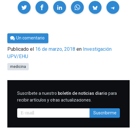
Compartir
Por
Un comentario
César
Publicado el
16 de marzo, 2018
en
Investigación
Tomé
UPV/EHU
medicina
SUSCRIBIRME
Suscríbete a nuestro
boletín de noticias diario
para
recibir artículos y otras actualizaciones.
Suscribirme