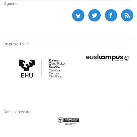
Síguenos:
Un proyecto de:
Cátedra
Euskampus
de
Fundazioa
Cultura
Científica
de
la
UPV/EHU
Con el apoyo de:
Eusko
Jaurlaritza
-