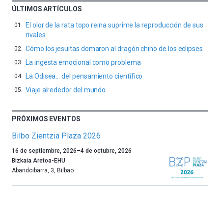
ÚLTIMOS ARTÍCULOS
El olor de la rata topo reina suprime la reproducción de sus
rivales
Cómo los jesuitas domaron al dragón chino de los eclipses
La ingesta emocional como problema
La Odisea… del pensamiento científico
Viaje alrededor del mundo
PRÓXIMOS EVENTOS
Bilbo Zientzia Plaza 2026
Un
16 de septiembre, 2026
–
4 de octubre, 2026
año
Bizkaia Aretoa-EHU
más,
Abandoibarra, 3
,
Bilbao
Bilbao
dará
la
bienvenida
al