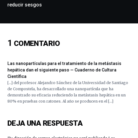
conferencias,
reducir sesgos
docufórums
y
espectáculos
de
ciencia
1
del
COMENTARIO
16
de
septiembre
Las nanopartículas para el tratamiento de la metástasis
al
hepática dan el siguiente paso — Cuaderno de Cultura
4
Científica
de
[…] del profesor Alejandro Sánchez de la Universidad de Santiago
octubre.
de Compostela, ha desarrollado una nanopartícula que ha
La
demostrado su eficacia reduciendo la metástasis hepática en un
iniciativa,
80% en pruebas con ratones. Al año se producen en el […]
organizada
por
la
Cátedra…
DEJA UNA RESPUESTA