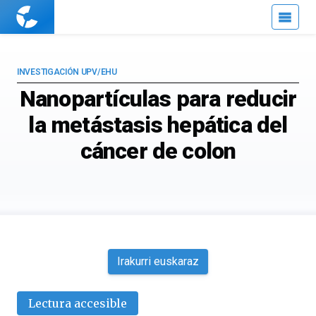
Cuaderno
de
Cultura
Científica
INVESTIGACIÓN UPV/EHU
Nanopartículas para reducir
la metástasis hepática del
cáncer de colon
Irakurri euskaraz
Lectura accesible