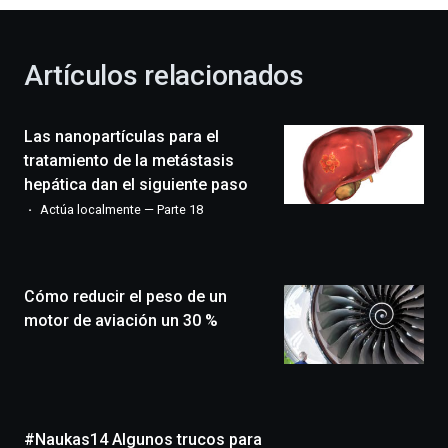
otoño
con
la
Artículos relacionados
celebración
de
la
Las nanopartículas para el
novena
edición
tratamiento de la metástasis
de
hepática dan el siguiente paso
Bilbo
Actúa localmente — Parte 18
Zientzia
Plaza
(BZP),
un
Cómo reducir el peso de un
festival
que
motor de aviación un 30 %
llenará
la
ciudad
de
monólogos,
#Naukas14 Algunos trucos para
exposiciones,