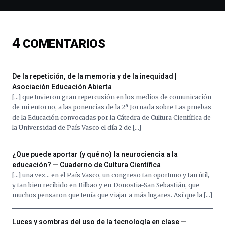
espectáculos
de
ciencia
del
4
COMENTARIOS
16
de
septiembre
al
De la repetición, de la memoria y de la inequidad |
4
Asociación Educación Abierta
de
[…] que tuvieron gran repercusión en los medios de comunicación
octubre.
de mi entorno, a las ponencias de la 2ª Jornada sobre Las pruebas
La
de la Educación convocadas por la Cátedra de Cultura Científica de
iniciativa,
la Universidad de País Vasco el día 2 de […]
organizada
por
la
¿Que puede aportar (y qué no) la neurociencia a la
Cátedra…
educación? — Cuaderno de Cultura Científica
[…] una vez… en el País Vasco, un congreso tan oportuno y tan útil,
y tan bien recibido en Bilbao y en Donostia-San Sebastián, que
muchos pensaron que tenía que viajar a más lugares. Así que la […]
Luces y sombras del uso de la tecnología en clase —