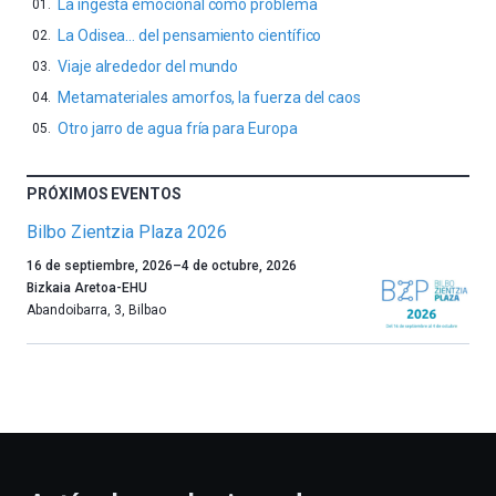
La ingesta emocional como problema
La Odisea… del pensamiento científico
Viaje alrededor del mundo
Metamateriales amorfos, la fuerza del caos
Otro jarro de agua fría para Europa
PRÓXIMOS EVENTOS
Bilbo Zientzia Plaza 2026
Un
16 de septiembre, 2026
–
4 de octubre, 2026
año
Bizkaia Aretoa-EHU
más,
Abandoibarra, 3
,
Bilbao
Bilbao
dará
la
bienvenida
al
otoño
con
la