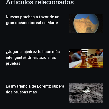
Artículos relacionados
celebración
de
la
Nuevas pruebas a favor de un
novena
edición
gran océano boreal en Marte
de
Bilbo
Zientzia
Plaza
(BZP),
¿Jugar al ajedrez te hace más
un
festival
inteligente? Un vistazo a las
que
pruebas
llenará
la
ciudad
de
monólogos,
La invariancia de Lorentz supera
exposiciones,
dos pruebas más
conferencias,
docufórums
y