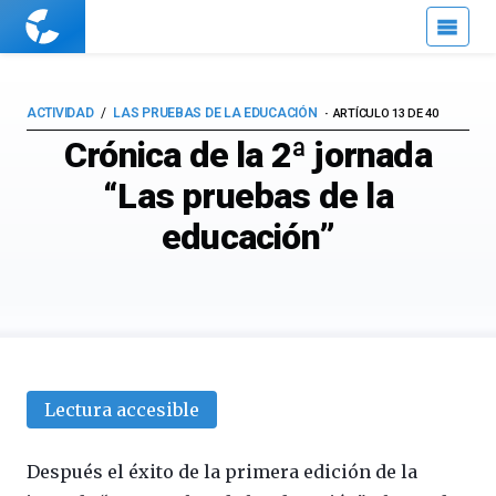
Cuaderno
de
Cultura
Científica
ACTIVIDAD
LAS PRUEBAS DE LA EDUCACIÓN
ARTÍCULO 13 DE 40
Crónica de la 2ª jornada
“Las pruebas de la
educación”
Lectura accesible
Después el éxito de la primera edición de la