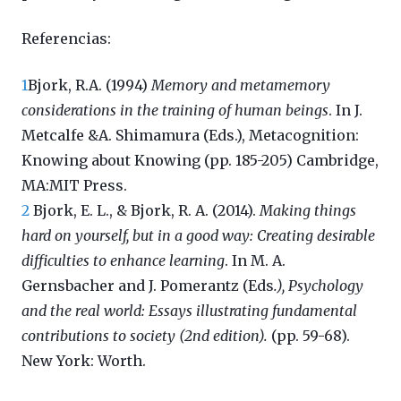
Referencias:
1
Bjork, R.A. (1994)
Memory and metamemory
considerations in the training of human beings
. In J.
Metcalfe &A. Shimamura (Eds.), Metacognition:
Knowing about Knowing (pp. 185-205) Cambridge,
MA:MIT Press.
2
Bjork, E. L., & Bjork, R. A. (2014).
Making things
hard on yourself, but in a good way: Creating desirable
difficulties to enhance learning
. In M. A.
Gernsbacher and J. Pomerantz (Eds
.),
Psychology
and the real world: Essays illustrating fundamental
contributions to society (2nd edition
).
(pp. 59-68).
New York: Worth.