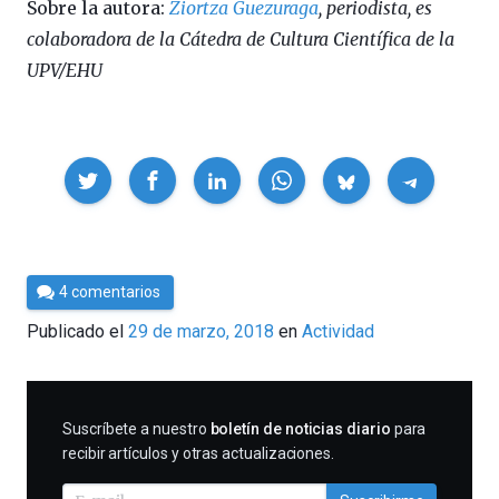
Sobre la autora:
Ziortza Guezuraga
, periodista, es
colaboradora de la Cátedra de Cultura Científica de la
UPV/EHU
Compartir
Por
4 comentarios
César
Publicado el
29 de marzo, 2018
en
Actividad
Tomé
SUSCRIBIRME
Suscríbete a nuestro
boletín de noticias diario
para
recibir artículos y otras actualizaciones.