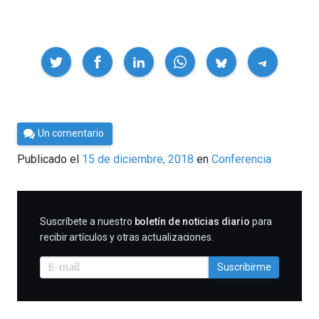
Compartir
Por
Un comentario
César
Publicado el
15 de diciembre, 2018
en
Conferencia
Tomé
SUSCRIBIRME
Suscríbete a nuestro
boletín de noticias diario
para
recibir artículos y otras actualizaciones.
Suscribirme