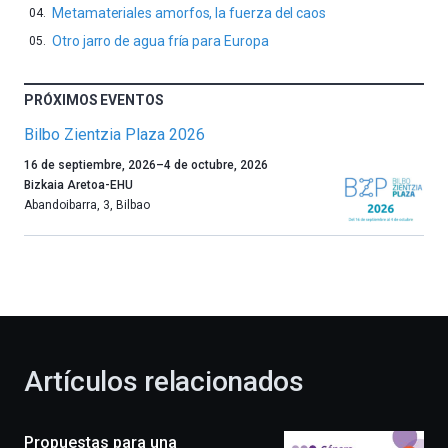
Metamateriales amorfos, la fuerza del caos
Otro jarro de agua fría para Europa
PRÓXIMOS EVENTOS
Bilbo Zientzia Plaza 2026
Un
16 de septiembre, 2026
–
4 de octubre, 2026
año
Bizkaia Aretoa-EHU
más,
Abandoibarra, 3
,
Bilbao
Bilbao
dará
la
bienvenida
al
otoño
con
la
Artículos relacionados
celebración
de
la
Propuestas para una
novena