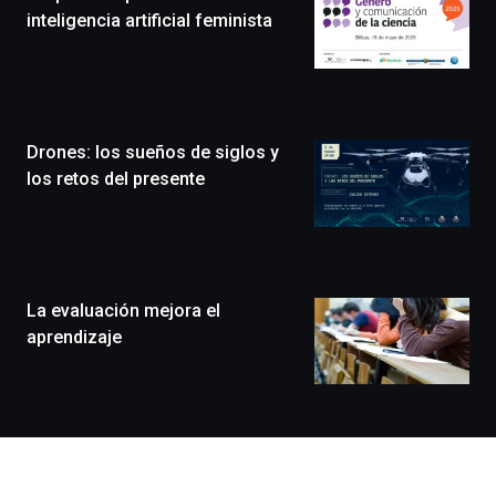
edición
inteligencia artificial feminista
de
Bilbo
Zientzia
Plaza
(BZP),
Drones: los sueños de siglos y
un
festival
los retos del presente
que
llenará
la
ciudad
de
monólogos,
La evaluación mejora el
exposiciones,
aprendizaje
conferencias,
docufórums
y
espectáculos
de
ciencia
del