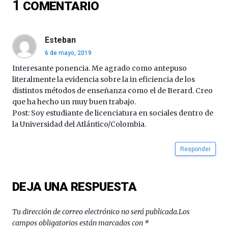
1
COMENTARIO
16
de
septiembre
al
Esteban
4
6 de mayo, 2019
de
octubre.
Interesante ponencia. Me agrado como antepuso
La
literalmente la evidencia sobre la in eficiencia de los
iniciativa,
distintos métodos de enseñanza como el de Berard. Creo
organizada
que ha hecho un muy buen trabajo.
por
Post: Soy estudiante de licenciatura en sociales dentro de
la
la Universidad del Atlántico/Colombia.
Cátedra…
Responder
DEJA UNA RESPUESTA
Tu dirección de correo electrónico no será publicada.
Los
campos obligatorios están marcados con
*