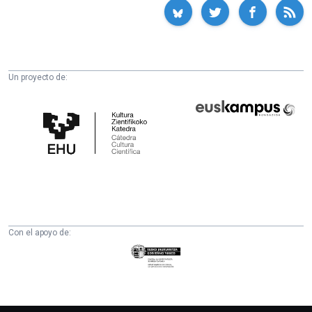
Un proyecto de:
Cátedra
Euskampus
de
Fundazioa
Cultura
Científica
de
la
UPV/EHU
Con el apoyo de:
Eusko
Jaurlaritza
-
Zientzia,