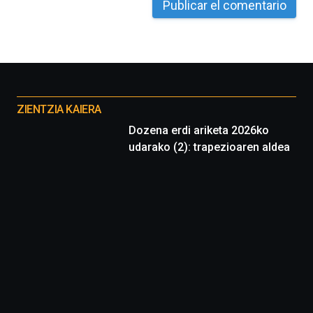
Otros
proyectos
ZIENTZIA KAIERA
Dozena erdi ariketa 2026ko
udarako (2): trapezioaren aldea