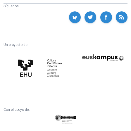
Síguenos:
Un proyecto de:
Cátedra
Euskampus
de
Fundazioa
Cultura
Científica
de
la
UPV/EHU
Con el apoyo de:
Eusko
Jaurlaritza