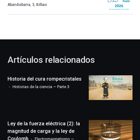
más,
Abandoibarra, 3
,
Bilbao
Bilbao
dará
la
bienvenida
al
otoño
con
la
Artículos relacionados
celebración
de
la
Historia del cura rompecristales
novena
edición
Historias de la ciencia — Parte 3
de
Bilbo
Zientzia
Plaza
(BZP),
Ley de la fuerza eléctrica (2): la
un
festival
magnitud de carga y la ley de
que
Coulomb
Electromagnetismo —