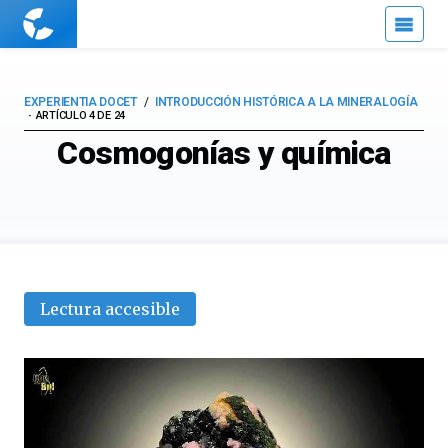
Cuaderno
de
Cultura
Científica
EXPERIENTIA DOCET
INTRODUCCIÓN HISTÓRICA A LA MINERALOGÍA
ARTÍCULO 4 DE 24
Cosmogonías y química
Lectura accesible