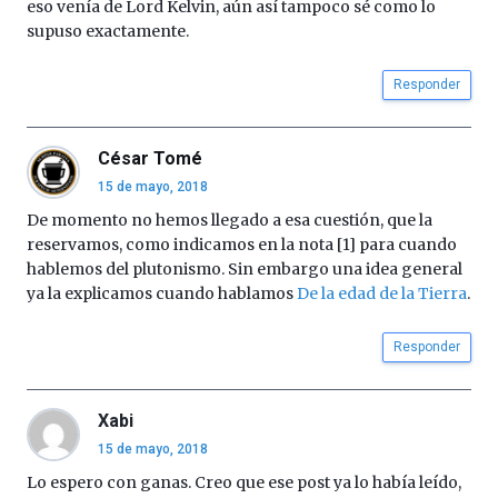
eso venía de Lord Kelvin, aún así tampoco sé como lo
por
supuso exactamente.
la
Cátedra…
Responder
César Tomé
15 de mayo, 2018
De momento no hemos llegado a esa cuestión, que la
reservamos, como indicamos en la nota [1] para cuando
hablemos del plutonismo. Sin embargo una idea general
ya la explicamos cuando hablamos
De la edad de la Tierra
.
Responder
Xabi
15 de mayo, 2018
Lo espero con ganas. Creo que ese post ya lo había leído,