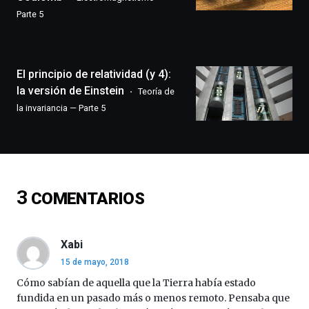
llenará
Parte 5
la
ciudad
de
monólogos,
El principio de relatividad (y 4):
exposiciones,
conferencias,
la versión de Einstein
Teoría de
docufórums
la invariancia — Parte 5
y
espectáculos
de
ciencia
del
16
3
COMENTARIOS
de
septiembre
al
4
Xabi
de
15 de mayo, 2018
octubre.
La
Cómo sabían de aquella que la Tierra había estado
iniciativa,
fundida en un pasado más o menos remoto. Pensaba que
organizada