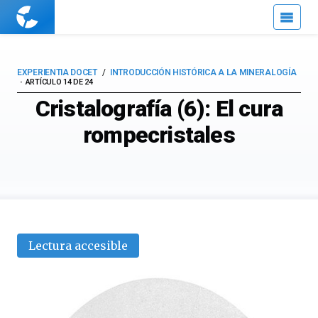
Cuaderno
de
Cultura
Científica
EXPERIENTIA DOCET
INTRODUCCIÓN HISTÓRICA A LA MINERALOGÍA
ARTÍCULO 14 DE 24
Cristalografía (6): El cura
rompecristales
Lectura accesible