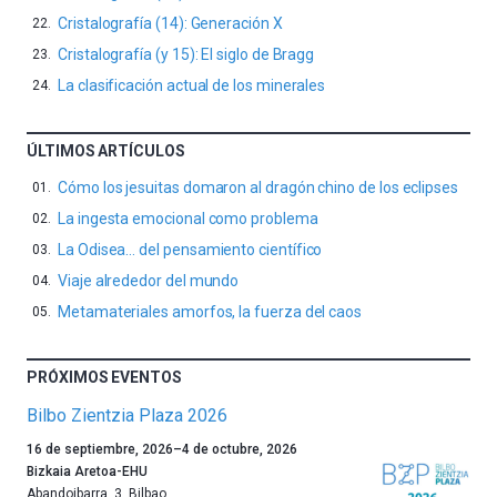
Cristalografía (14): Generación X
Cristalografía (y 15): El siglo de Bragg
La clasificación actual de los minerales
ÚLTIMOS ARTÍCULOS
Cómo los jesuitas domaron al dragón chino de los eclipses
La ingesta emocional como problema
La Odisea… del pensamiento científico
Viaje alrededor del mundo
Metamateriales amorfos, la fuerza del caos
PRÓXIMOS EVENTOS
Bilbo Zientzia Plaza 2026
Un
16 de septiembre, 2026
–
4 de octubre, 2026
año
Bizkaia Aretoa-EHU
más,
Abandoibarra, 3
,
Bilbao