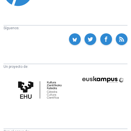
Síguenos:
Un proyecto de:
Cátedra
Euskampus
de
Fundazioa
Cultura
Científica
de
la
UPV/EHU