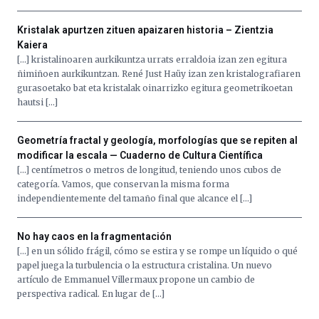
por
la
Cátedra…
Kristalak apurtzen zituen apaizaren historia – Zientzia
Kaiera
[…] kristalinoaren aurkikuntza urrats erraldoia izan zen egitura
ñimiñoen aurkikuntzan. René Just Haüy izan zen kristalografiaren
gurasoetako bat eta kristalak oinarrizko egitura geometrikoetan
hautsi […]
Geometría fractal y geología, morfologías que se repiten al
modificar la escala — Cuaderno de Cultura Científica
[…] centímetros o metros de longitud, teniendo unos cubos de
categoría. Vamos, que conservan la misma forma
independientemente del tamaño final que alcance el […]
No hay caos en la fragmentación
[…] en un sólido frágil, cómo se estira y se rompe un líquido o qué
papel juega la turbulencia o la estructura cristalina. Un nuevo
artículo de Emmanuel Villermaux propone un cambio de
perspectiva radical. En lugar de […]