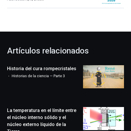
Bilbao
dará
la
bienvenida
al
otoño
con
la
Artículos relacionados
celebración
de
la
Historia del cura rompecristales
novena
edición
Historias de la ciencia — Parte 3
de
Bilbo
Zientzia
Plaza
(BZP),
La temperatura en el límite entre
un
festival
el núcleo interno sólido y el
que
núcleo externo líquido de la
llenará