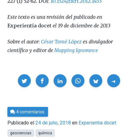
227 (1) 52-62. DOI:
10.1524/zkri.2012.1453
Este texto es una revisión del publicado en
Experientia docet
el 19 de diciembre de 2013
Sobre el autor:
César Tomé López
es divulgador
científico y editor de
Mapping Ignorance
Compartir
Por
4 comentarios
César
Publicado el
24 de julio, 2018
en
Experientia docet
Tomé
geociencias
química