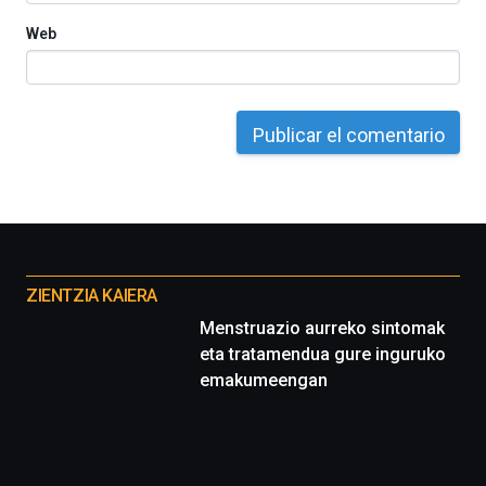
Web
Otros
proyectos
ZIENTZIA KAIERA
Menstruazio aurreko sintomak
eta tratamendua gure inguruko
emakumeengan