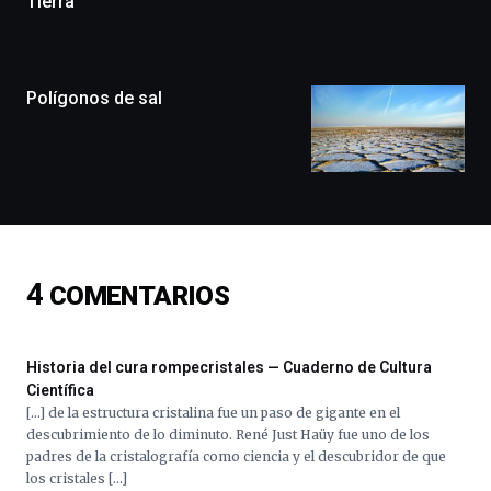
Tierra
la
ciudad
de
monólogos,
Polígonos de sal
exposiciones,
conferencias,
docufórums
y
espectáculos
de
ciencia
del
16
4
COMENTARIOS
de
septiembre
al
4
Historia del cura rompecristales — Cuaderno de Cultura
de
Científica
octubre.
[…] de la estructura cristalina fue un paso de gigante en el
La
descubrimiento de lo diminuto. René Just Haüy fue uno de los
iniciativa,
padres de la cristalografía como ciencia y el descubridor de que
organizada
los cristales […]