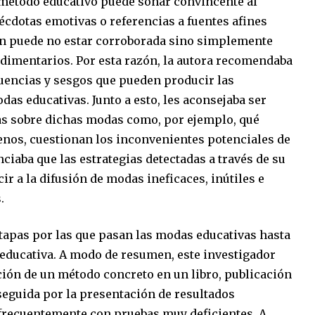
método educativo puede sonar convincente al
cdotas emotivas o referencias a fuentes afines
ción puede no estar corroborada sino simplemente
dimentarios. Por esta razón, la autora recomendaba
fluencias y sesgos que pueden producir las
das educativas. Junto a esto, les aconsejaba ser
as sobre dichas modas como, por ejemplo, qué
menos, cuestionan los inconvenientes potenciales de
ciaba que las estrategias detectadas a través de su
r a la difusión de modas ineficaces, inútiles e
.
 etapas por las que pasan las modas educativas hasta
educativa. A modo de resumen, este investigador
ción de un método concreto en un libro, publicación
seguida por la presentación de resultados
frecuentemente con pruebas muy deficientes. A