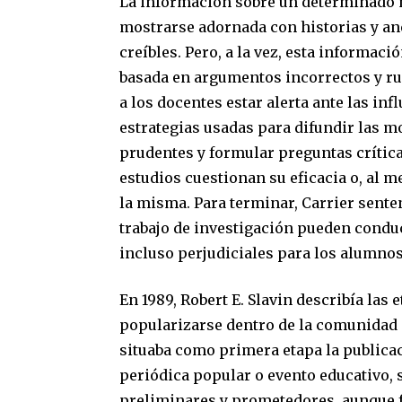
La información sobre un determinado 
mostrarse adornada con historias y ané
creíbles. Pero, a la vez, esta informa
basada en argumentos incorrectos y ru
a los docentes estar alerta ante las in
estrategias usadas para difundir las mo
prudentes y formular preguntas crític
estudios cuestionan su eficacia o, al 
la misma. Para terminar, Carrier senten
trabajo de investigación pueden conduci
incluso perjudiciales para los alumnos
En 1989, Robert E. Slavin describía las
popularizarse dentro de la comunidad 
situaba como primera etapa la publica
periódica popular o evento educativo, 
preliminares y prometedores, aunque 