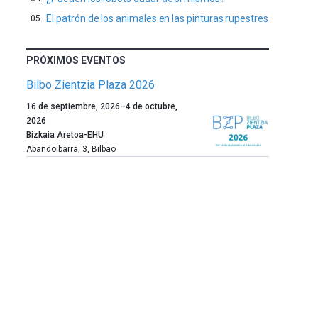
El patrón de los animales en las pinturas rupestres
PRÓXIMOS EVENTOS
Bilbo Zientzia Plaza 2026
Un
16 de septiembre, 2026
–
4 de octubre,
año
2026
más,
Bizkaia Aretoa-EHU
Bilbao
Abandoibarra, 3
,
Bilbao
dará
la
bienvenida
al
otoño
con
la
celebración
de
la
novena