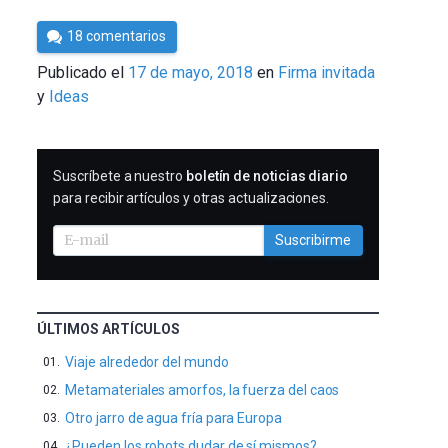
Por
18 comentarios
César
Publicado el
17 de mayo, 2018
en
Firma invitada
Tomé
Ideas
SUSCRIBIRME
Suscríbete a nuestro
boletín de noticias diario
para recibir artículos y otras actualizaciones.
Suscribirme
ÚLTIMOS ARTÍCULOS
Viaje alrededor del mundo
Metamateriales amorfos, la fuerza del caos
Otro jarro de agua fría para Europa
¿Pueden los robots dudar de sí mismos?