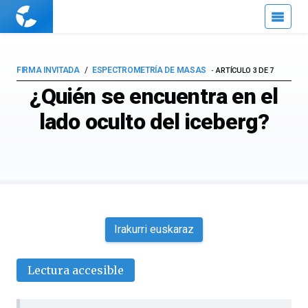
Cuaderno
de
Cultura
Científica
FIRMA INVITADA
ESPECTROMETRÍA DE MASAS
ARTÍCULO 3 DE 7
¿Quién se encuentra en el
lado oculto del iceberg?
Irakurri euskaraz
Lectura accesible