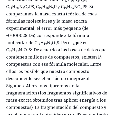
17
19
3
3
C
H
N
O
PS, C
H
N
P y C
H
NO
PS. Si
11
20
7
2
19
16
5
15
24
4
comparamos la masa exacta teórica de esas
fórmulas moleculares y la masa exacta
experimental, el error más pequeño (de
-0,000028 Da) corresponde a la fórmula
molecular de C
H
N
O
S. Pero, ¿qué es
17
19
3
3
C
H
N
O
S? De acuerdo a las bases de datos que
17
19
3
3
contienen millones de compuestos, existen 14
compuestos con esa fórmula molecular. Entre
ellos, es posible que nuestro compuesto
desconocido sea el antiácido omeprazol.
Sigamos. Ahora nos fijaremos en la
fragmentación (los fragmentos significativos de
masa exacta obtenidos tras aplicar energía a los
compuestos). La fragmentación del compuesto y
la del omeprazol coinciden en un 97 %; por tanto,