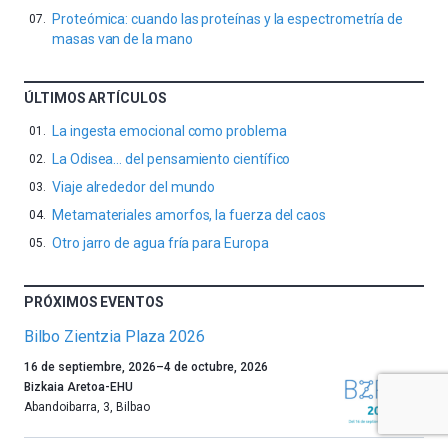
Proteómica: cuando las proteínas y la espectrometría de
masas van de la mano
ÚLTIMOS ARTÍCULOS
La ingesta emocional como problema
La Odisea… del pensamiento científico
Viaje alrededor del mundo
Metamateriales amorfos, la fuerza del caos
Otro jarro de agua fría para Europa
PRÓXIMOS EVENTOS
Bilbo Zientzia Plaza 2026
Un
16 de septiembre, 2026
–
4 de octubre, 2026
año
Bizkaia Aretoa-EHU
más,
Abandoibarra, 3
,
Bilbao
Bilbao
dará