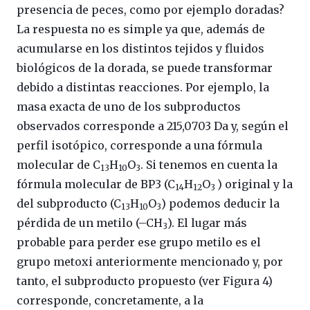
presencia de peces, como por ejemplo doradas?
La respuesta no es simple ya que, además de
acumularse en los distintos tejidos y fluidos
biológicos de la dorada, se puede transformar
debido a distintas reacciones. Por ejemplo, la
masa exacta de uno de los subproductos
observados corresponde a 215,0703 Da y, según el
perfil isotópico, corresponde a una fórmula
molecular de C
H
O
. Si tenemos en cuenta la
13
10
3
fórmula molecular de BP3 (C
H
O
) original y la
14
12
3
del subproducto (C
H
O
) podemos deducir la
13
10
3
pérdida de un metilo (–CH
). El lugar más
3
probable para perder ese grupo metilo es el
grupo metoxi anteriormente mencionado y, por
tanto, el subproducto propuesto (ver Figura 4)
corresponde, concretamente, a la