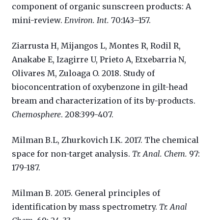
component of organic sunscreen products: A
mini-review.
Environ. Int.
70:143–157.
Ziarrusta H, Mijangos L, Montes R, Rodil R,
Anakabe E, Izagirre U, Prieto A, Etxebarria N,
Olivares M, Zuloaga O. 2018.
Study of
bioconcentration of oxybenzone in gilt-head
bream and characterization of its by-products.
Chemosphere
. 208:399-407.
Milman B.L, Zhurkovich I.K. 2017.
The chemical
space for non-target analysis.
Tr. Anal. Chem.
97:
179-187.
Milman B. 2015. General principles of
identification by mass spectrometry.
Tr. Anal