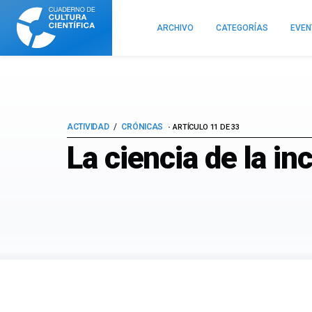
Cuaderno
de
ARCHIVO
CATEGORÍAS
EVE
Cultura
Científica
ACTIVIDAD
CRÓNICAS
ARTÍCULO 11 DE 33
La ciencia de la i