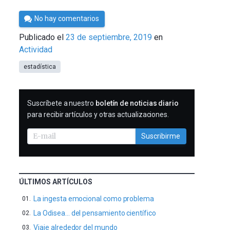
Por
No hay comentarios
César
Publicado el
23 de septiembre, 2019
en
Tomé
Actividad
estadística
SUSCRIBIRME
Suscríbete a nuestro
boletín de noticias diario
para recibir artículos y otras actualizaciones.
Suscribirme
ÚLTIMOS ARTÍCULOS
La ingesta emocional como problema
La Odisea… del pensamiento científico
Viaje alrededor del mundo