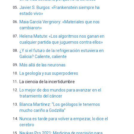
Javier S. Burgos: «Frankenstein siempre ha
estado vivo»
Maia García Vergniory: «Materiales que nos
cambiaron»
Helena Matute: «Los algoritmos nos ganan en
cualquier partida que juguemos contra ellos»
¿Y si el futuro de la refrigeración estuviera en
Galicia? Caliente, caliente
Más allá de las neuronas
La geología y sus superpoderes
La ciencia de la incertidumbre
Lo mejor de dos mundos para avanzar en el
tratamiento del cáncer
Blanca Martínez: “Los geólogos le tenemos
mucho cariño a Godzilla”
Nunca es tarde para volver a empezar, lo dice el
cerebro
Naukas Pro 2021: Medicina de precisión para