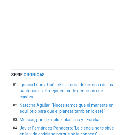
16
de
septiembre
al
4
de
octubre.
La
iniciativa,
organizada
por
la
SERIE
CRÓNICAS
Cátedra…
Ignacio López-Goñi: «El sistema de defensa de las
bacterias es el mejor editor de genomas que
existe»
Natacha Aguilar: “Necesitamos que el mar esté en
equilibrio para que el planeta también lo esté”
Moscas, pan de molde, plastilina y…¡Eureka!
Javier Fernández Panadero: “La ciencia no te sirve
en la vida cotidiana porque no la conoces”