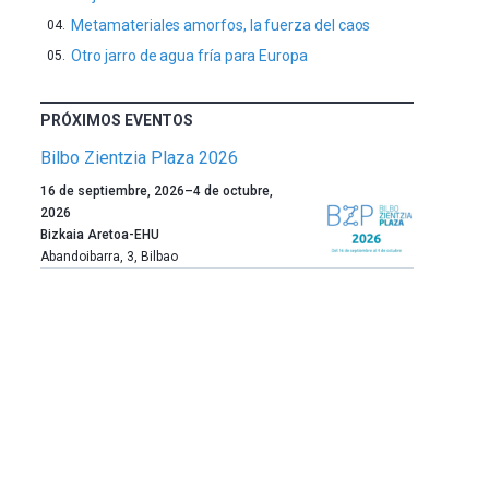
Metamateriales amorfos, la fuerza del caos
Otro jarro de agua fría para Europa
PRÓXIMOS EVENTOS
Bilbo Zientzia Plaza 2026
Un
16 de septiembre, 2026
–
4 de octubre,
año
2026
más,
Bizkaia Aretoa-EHU
Bilbao
Abandoibarra, 3
,
Bilbao
dará
la
bienvenida
al
otoño
con
la
celebración
de
la