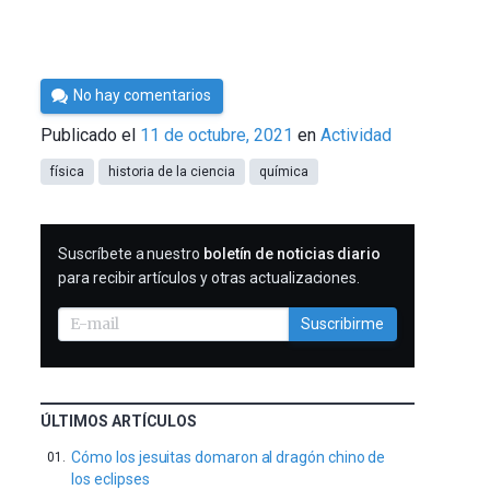
Por
No hay comentarios
César
Publicado el
11 de octubre, 2021
en
Actividad
Tomé
física
historia de la ciencia
química
SUSCRIBIRME
Suscríbete a nuestro
boletín de noticias diario
para recibir artículos y otras actualizaciones.
Suscribirme
ÚLTIMOS ARTÍCULOS
Cómo los jesuitas domaron al dragón chino de
los eclipses