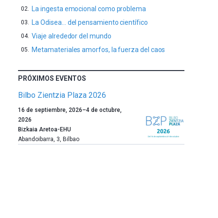
La ingesta emocional como problema
La Odisea… del pensamiento científico
Viaje alrededor del mundo
Metamateriales amorfos, la fuerza del caos
PRÓXIMOS EVENTOS
Bilbo Zientzia Plaza 2026
Un
16 de septiembre, 2026
–
4 de octubre,
año
2026
más,
Bizkaia Aretoa-EHU
Bilbao
Abandoibarra, 3
,
Bilbao
dará
la
bienvenida
al
otoño
con
la
celebración