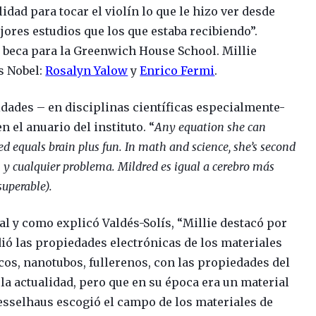
idad para tocar el violín lo que le hizo ver desde
ores estudios que los que estaba recibiendo”.
a beca para la Greenwich House School. Millie
s Nobel:
Rosalyn Yalow
y
Enrico Fermi
.
dades – en disciplinas científicas especialmente-
n el anuario del instituto.
“
Any equation she can
ed equals brain plus fun. In math and science, she’s second
n y cualquier problema.
Mildred es igual a cerebro más
superable).
al y como explicó Valdés-Solís, “Millie destacó por
udió las propiedades electrónicas de los materiales
icos, nanotubos, fullerenos, con las propiedades del
la actualidad, pero que en su época era un material
esselhaus escogió el campo de los materiales de