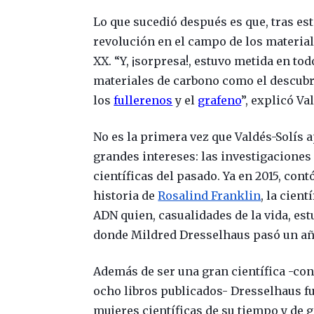
Lo que sucedió después es que, tras esta
revolución en el campo de los material
XX. “Y, ¡sorpresa!, estuvo metida en to
materiales de carbono como el descubri
los
fullerenos
y el
grafeno
”, explicó Va
No es la primera vez que Valdés-Solís
grandes intereses: las investigaciones
científicas del pasado. Ya en 2015, con
historia de
Rosalind Franklin
, la cien
ADN quien, casualidades de la vida, es
donde Mildred Dresselhaus pasó un año
Además de ser una gran científica -con
ocho libros publicados- Dresselhaus fu
mujeres científicas de su tiempo y de