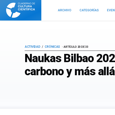
Cuaderno
de
ARCHIVO
CATEGORÍAS
EVE
Cultura
Científica
ACTIVIDAD
CRÓNICAS
ARTÍCULO 20 DE 33
Naukas Bilbao 2021
carbono y más allá