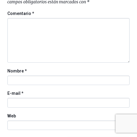
campos obligatorios están marcados con
*
de
octubre.
Comentario
*
La
iniciativa,
organizada
por
la
Cátedra…
Nombre
*
E-mail
*
Web