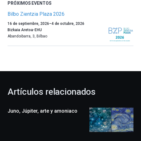
PRÓXIMOS EVENTOS
Bilbo Zientzia Plaza 2026
Un
16 de septiembre, 2026
–
4 de octubre, 2026
año
Bizkaia Aretoa-EHU
más,
Abandoibarra, 3
,
Bilbao
Bilbao
dará
la
bienvenida
al
otoño
con
la
Artículos relacionados
celebración
de
la
Juno, Júpiter, arte y amoniaco
novena
edición
de
Bilbo
Zientzia