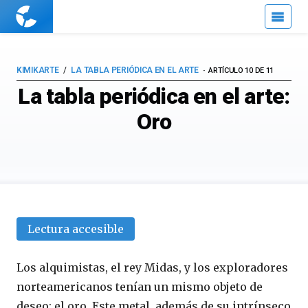
Cuaderno
de
Cultura
Científica
KIMIKARTE
LA TABLA PERIÓDICA EN EL ARTE
ARTÍCULO 10 DE 11
La tabla periódica en el arte:
Oro
Lectura accesible
Los alquimistas, el rey Midas, y los exploradores
norteamericanos tenían un mismo objeto de
deseo: el oro. Este metal, además de su intrínseco