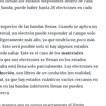
os llenan los estados disponibles dentro de cada
a banda, puede haber hasta
2N
electrones en cada
e superior de las bandas llenas. Cuando se aplica un
aterial, un electrón puede responder al campo solo
 ligeramente más alto, ya que tendría un poco más
. Esto será posible solo si hay algunos estados
eda saltar. Este es el caso de los
materiales
 ya que sus electrones se llenan en los estados
lta está llena solo parcialmente. Los electrones en
ducción
, son libres de
ser conducidos
(en realidad,
l, ya que hay estados cuánticos vacíos cercanos en
es en las bandas inferiores llenas no pueden
cerca.
 de manera que se ocupa exactamente el límite