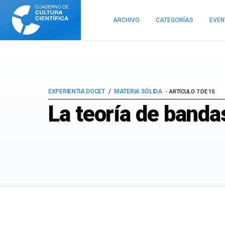
Cuaderno
de
ARCHIVO
CATEGORÍAS
EVE
Cultura
Científica
EXPERIENTIA DOCET
MATERIA SÓLIDA
ARTÍCULO 7 DE 15
La teoría de banda