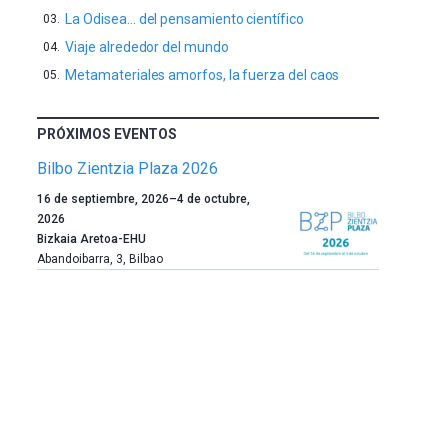
La Odisea… del pensamiento científico
Viaje alrededor del mundo
Metamateriales amorfos, la fuerza del caos
PRÓXIMOS EVENTOS
Bilbo Zientzia Plaza 2026
Un
16 de septiembre, 2026
–
4 de octubre,
año
2026
más,
Bizkaia Aretoa-EHU
Bilbao
Abandoibarra, 3
,
Bilbao
dará
la
bienvenida
al
otoño
con
la
celebración
de