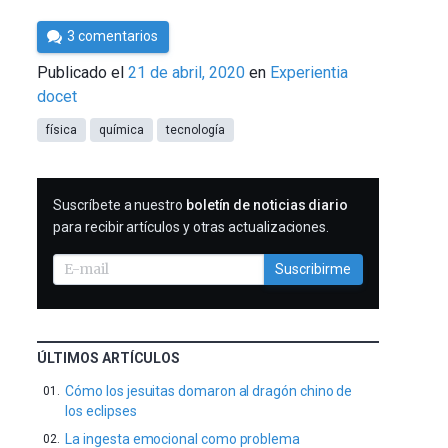
Por
3 comentarios
César
Publicado el
21 de abril, 2020
en
Experientia
Tomé
docet
física
química
tecnología
SUSCRIBIRME
Suscríbete a nuestro
boletín de noticias diario
para recibir artículos y otras actualizaciones.
Suscribirme
ÚLTIMOS ARTÍCULOS
Cómo los jesuitas domaron al dragón chino de
los eclipses
La ingesta emocional como problema