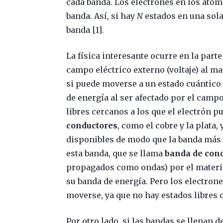
cada banda. Los electrones en los átom
banda. Así, si hay
N
estados en una sol
banda [1].
La física interesante ocurre en la part
campo eléctrico externo (voltaje) al m
si puede moverse a un estado cuántico
de energía al ser afectado por el campo
libres cercanos a los que el electrón pu
conductores
, como el cobre y la plata,
disponibles de modo que la banda más a
esta banda, que se llama
banda de con
propagados como ondas) por el materia
su banda de energía. Pero los electron
moverse, ya que no hay estados libres 
Por otro lado, si las bandas se llenan